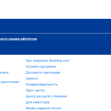
ньте нашим афіліатом
Про компанію Booking.com
в
Служба підтримки
ків в
Допомога партнерам
Careers
туристичних
Ековідповідальність
Прес-центр
Центр ресурсів з безпеки
Для інвесторів
Умови надання послуг