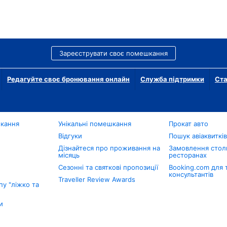
Зареєструвати своє помешкання
Редагуйте своє бронювання онлайн
Служба підтримки
Ста
шкання
Унікальні помешкання
Прокат авто
Відгуки
Пошук авіаквиткі
Дізнайтеся про проживання на
Замовлення столи
місяць
ресторанах
Сезонні та святкові пропозиції
Booking.com для 
консультантів
Traveller Review Awards
у "ліжко та
и