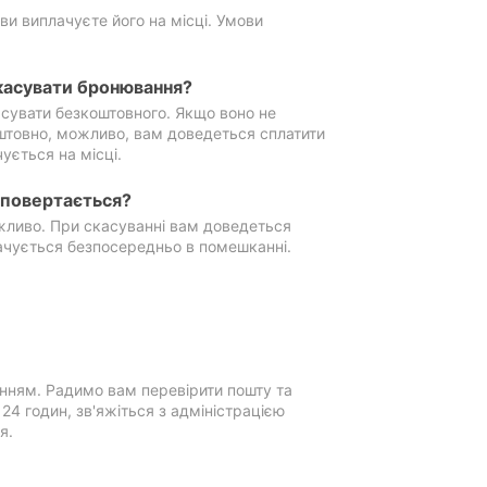
ви виплачуєте його на місці. Умови
касувати бронювання?
сувати безкоштовного. Якщо воно не
штовно, можливо, вам доведеться сплатити
ується на місці.
е повертається?
ожливо. При скасуванні вам доведеться
ачується безпосередньо в помешканні.
нням. Радимо вам перевірити пошту та
4 годин, зв'яжіться з адміністрацією
я.