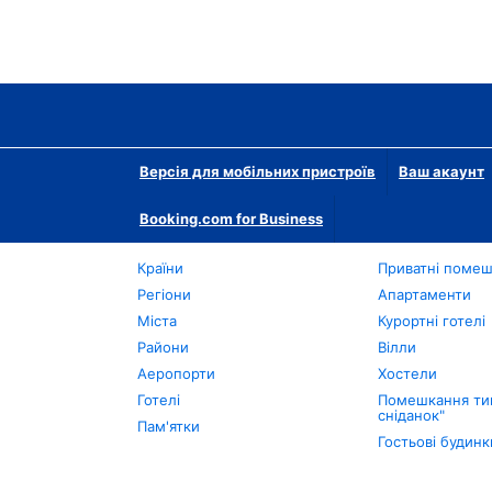
Версія для мобільних пристроїв
Ваш акаунт
Booking.com for Business
Країни
Приватні поме
Регіони
Апартаменти
Міста
Курортні готелі
Райони
Вілли
Аеропорти
Хостели
Готелі
Помешкання тип
сніданок"
Пам'ятки
Гостьові будинк