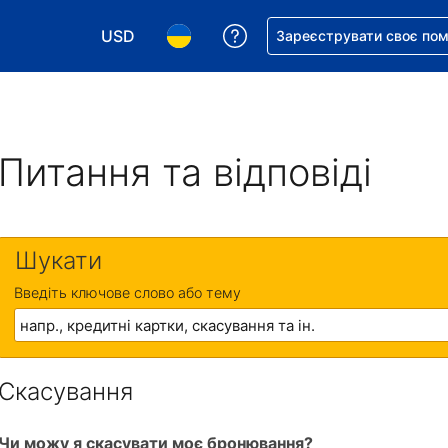
USD
Отримайте допомогу з 
Зареєструвати своє по
Виберіть валюту. Ваша поточна валюта: Д
Виберіть мову. Ваша поточна мова
Питання та відповіді
Шукати
Введіть ключове слово або тему
Скасування
Чи можу я скасувати моє бронювання?