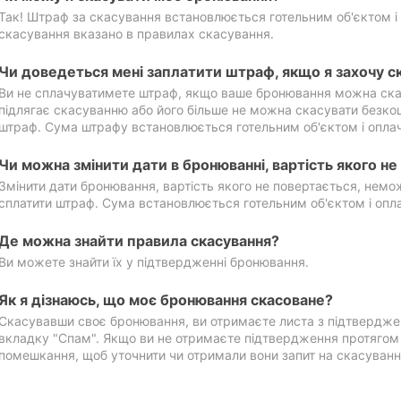
Так! Штраф за скасування встановлюється готельним об'єктом і 
скасування вказано в правилах скасування.
Чи доведеться мені заплатити штраф, якщо я захочу с
Ви не сплачуватимете штраф, якщо ваше бронювання можна ска
підлягає скасуванню або його більше не можна скасувати безко
штраф. Сума штрафу встановлюється готельним об'єктом і оплач
Чи можна змінити дати в бронюванні, вартість якого н
Змінити дати бронювання, вартість якого не повертається, нем
сплатити штраф. Сума встановлюється готельним об'єктом і опл
Де можна знайти правила скасування?
Ви можете знайти їх у підтвердженні бронювання.
Як я дізнаюсь, що моє бронювання скасоване?
Скасувавши своє бронювання, ви отримаєте листа з підтвердже
вкладку "Спам". Якщо ви не отримаєте підтвердження протягом 2
помешкання, щоб уточнити чи отримали вони запит на скасуванн