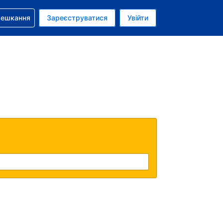
бронюванням
мешкання
Зареєструватися
Увійти
олар США
: Українською