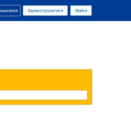
бронюванням
мешкання
Зареєструватися
Увійти
олар США
: Українською