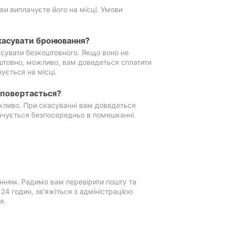
ви виплачуєте його на місці. Умови
касувати бронювання?
сувати безкоштовного. Якщо воно не
штовно, можливо, вам доведеться сплатити
ується на місці.
е повертається?
ожливо. При скасуванні вам доведеться
ачується безпосередньо в помешканні.
нням. Радимо вам перевірити пошту та
4 годин, зв'яжіться з адміністрацією
я.