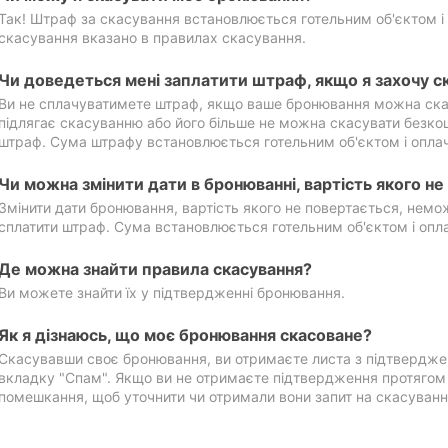
Так! Штраф за скасування встановлюється готельним об'єктом і 
скасування вказано в правилах скасування.
Чи доведеться мені заплатити штраф, якщо я захочу с
Ви не сплачуватимете штраф, якщо ваше бронювання можна ска
підлягає скасуванню або його більше не можна скасувати безко
штраф. Сума штрафу встановлюється готельним об'єктом і оплач
Чи можна змінити дати в бронюванні, вартість якого н
Змінити дати бронювання, вартість якого не повертається, нем
сплатити штраф. Сума встановлюється готельним об'єктом і опл
Де можна знайти правила скасування?
Ви можете знайти їх у підтвердженні бронювання.
Як я дізнаюсь, що моє бронювання скасоване?
Скасувавши своє бронювання, ви отримаєте листа з підтвердже
вкладку "Спам". Якщо ви не отримаєте підтвердження протягом 2
помешкання, щоб уточнити чи отримали вони запит на скасуванн