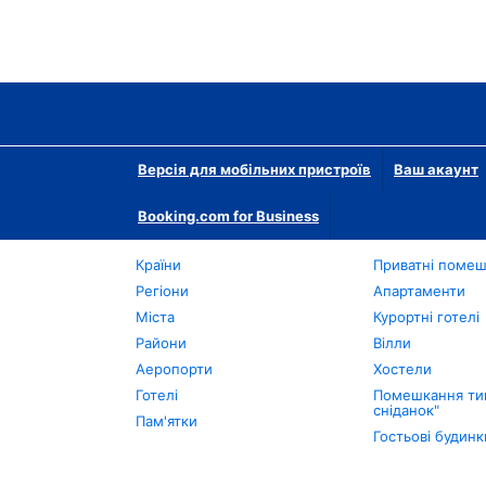
Версія для мобільних пристроїв
Ваш акаунт
Booking.com for Business
Країни
Приватні поме
Регіони
Апартаменти
Міста
Курортні готелі
Райони
Вілли
Аеропорти
Хостели
Готелі
Помешкання тип
сніданок"
Пам'ятки
Гостьові будинк