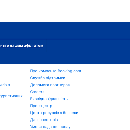
ньте нашим афіліатом
Про компанію Booking.com
в
Служба підтримки
ків в
Допомога партнерам
Careers
туристичних
Ековідповідальність
Прес-центр
Центр ресурсів з безпеки
Для інвесторів
Умови надання послуг