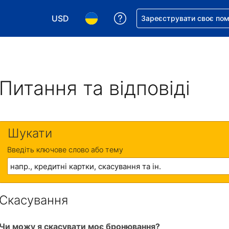
USD
Отримайте допомогу з 
Зареєструвати своє по
Виберіть валюту. Ваша поточна валюта: Д
Виберіть мову. Ваша поточна мова
Питання та відповіді
Шукати
Введіть ключове слово або тему
Скасування
Чи можу я скасувати моє бронювання?