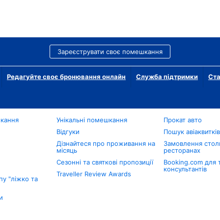
Зареєструвати своє помешкання
Редагуйте своє бронювання онлайн
Служба підтримки
Ста
шкання
Унікальні помешкання
Прокат авто
Відгуки
Пошук авіаквиткі
Дізнайтеся про проживання на
Замовлення столи
місяць
ресторанах
Сезонні та святкові пропозиції
Booking.com для 
консультантів
Traveller Review Awards
у "ліжко та
и