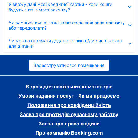
Згорнуто
Я ввожу дані моєї кредитної картки - коли кошти
будуть зняті з мого рахунку?
Згорнуто
Чи вимагається в готелі попереднє внесення депозиту
або передоплати?
Згорнуто
Чи можна отримати додаткове ліжко/дитяче ліжечко
для дитини?
Зареєструвати своє помешкання
Версія для настільних комп'ютерів
Умови надання послуг
Як ми працюємо
Положення про конфіденційність
Заява про протидію сучасному рабству
Заява про права людини
Про компанію Booking.com