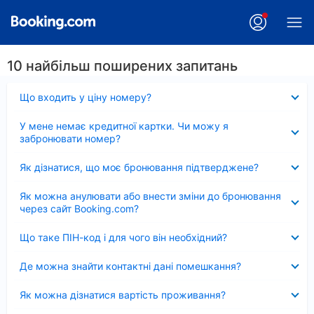
10 найбільш поширених запитань
Згорнуто
Що входить у ціну номеру?
Згорнуто
У мене немає кредитної картки. Чи можу я
забронювати номер?
Згорнуто
Як дізнатися, що моє бронювання підтверджене?
Згорнуто
Як можна анулювати або внести зміни до бронювання
через сайт Booking.com?
Згорнуто
Що таке ПІН-код і для чого він необхідний?
Згорнуто
Де можна знайти контактні дані помешкання?
Згорнуто
Як можна дізнатися вартість проживання?