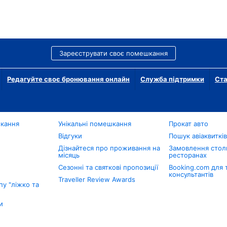
Зареєструвати своє помешкання
Редагуйте своє бронювання онлайн
Служба підтримки
Ста
шкання
Унікальні помешкання
Прокат авто
Відгуки
Пошук авіаквиткі
Дізнайтеся про проживання на
Замовлення столи
місяць
ресторанах
Сезонні та святкові пропозиції
Booking.com для 
консультантів
Traveller Review Awards
у "ліжко та
и