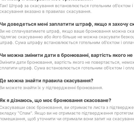
Так! Штраф за скасування встановлюється готельним об'єктом і 
скасування вказано в правилах скасування.
Чи доведеться мені заплатити штраф, якщо я захочу с
Ви не сплачуватимете штраф, якщо ваше бронювання можна ска
підлягає скасуванню або його більше не можна скасувати безко
штраф. Сума штрафу встановлюється готельним об'єктом і оплач
Чи можна змінити дати в бронюванні, вартість якого н
Змінити дати бронювання, вартість якого не повертається, нем
сплатити штраф. Сума встановлюється готельним об'єктом і опл
Де можна знайти правила скасування?
Ви можете знайти їх у підтвердженні бронювання.
Як я дізнаюсь, що моє бронювання скасоване?
Скасувавши своє бронювання, ви отримаєте листа з підтвердже
вкладку "Спам". Якщо ви не отримаєте підтвердження протягом 2
помешкання, щоб уточнити чи отримали вони запит на скасуванн