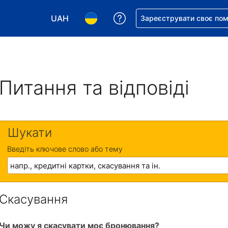
UAH
Отримайте допомогу з 
Зареєструвати своє по
Виберіть валюту. Ваша поточна валюта: Укр
Виберіть мову. Ваша поточна мова
Питання та відповіді
Шукати
Введіть ключове слово або тему
Скасування
Чи можу я скасувати моє бронювання?