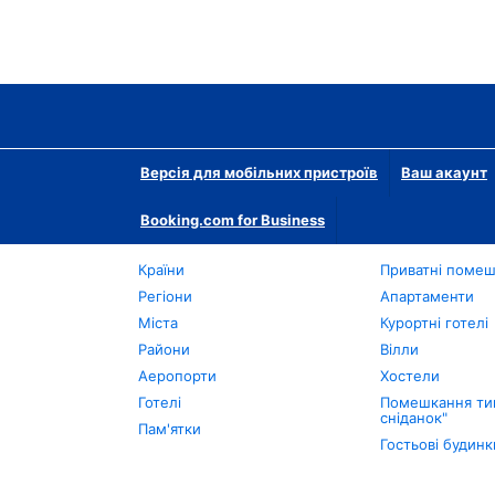
Версія для мобільних пристроїв
Ваш акаунт
Booking.com for Business
Країни
Приватні поме
Регіони
Апартаменти
Міста
Курортні готелі
Райони
Вілли
Аеропорти
Хостели
Готелі
Помешкання тип
сніданок"
Пам'ятки
Гостьові будинк