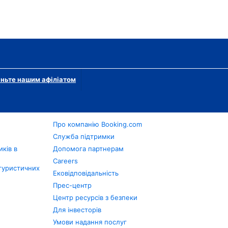
ньте нашим афіліатом
Про компанію Booking.com
в
Служба підтримки
ків в
Допомога партнерам
Careers
туристичних
Ековідповідальність
Прес-центр
Центр ресурсів з безпеки
Для інвесторів
Умови надання послуг