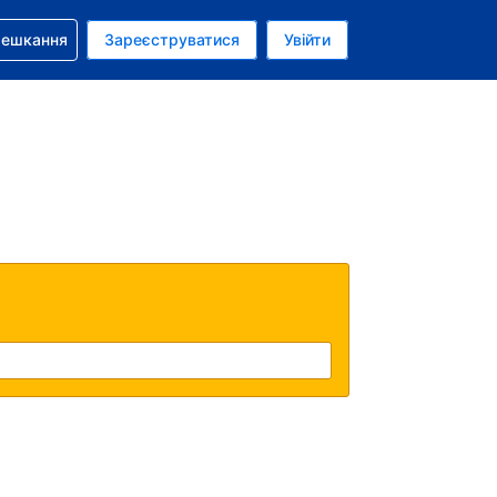
бронюванням
мешкання
Зареєструватися
Увійти
аїнська гривня
: Українською