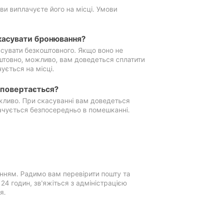
ви виплачуєте його на місці. Умови
касувати бронювання?
сувати безкоштовного. Якщо воно не
штовно, можливо, вам доведеться сплатити
ується на місці.
е повертається?
ожливо. При скасуванні вам доведеться
ачується безпосередньо в помешканні.
нням. Радимо вам перевірити пошту та
4 годин, зв'яжіться з адміністрацією
я.