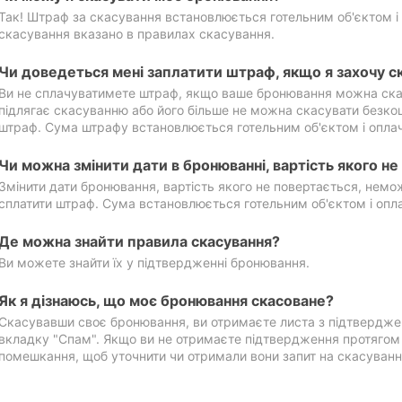
Так! Штраф за скасування встановлюється готельним об'єктом і 
скасування вказано в правилах скасування.
Чи доведеться мені заплатити штраф, якщо я захочу с
Ви не сплачуватимете штраф, якщо ваше бронювання можна ска
підлягає скасуванню або його більше не можна скасувати безко
штраф. Сума штрафу встановлюється готельним об'єктом і оплач
Чи можна змінити дати в бронюванні, вартість якого н
Змінити дати бронювання, вартість якого не повертається, нем
сплатити штраф. Сума встановлюється готельним об'єктом і опл
Де можна знайти правила скасування?
Ви можете знайти їх у підтвердженні бронювання.
Як я дізнаюсь, що моє бронювання скасоване?
Скасувавши своє бронювання, ви отримаєте листа з підтвердже
вкладку "Спам". Якщо ви не отримаєте підтвердження протягом 2
помешкання, щоб уточнити чи отримали вони запит на скасуванн