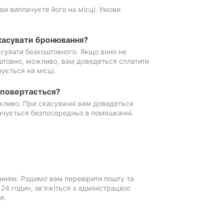
ви виплачуєте його на місці. Умови
касувати бронювання?
сувати безкоштовного. Якщо воно не
штовно, можливо, вам доведеться сплатити
ується на місці.
е повертається?
ожливо. При скасуванні вам доведеться
ачується безпосередньо в помешканні.
нням. Радимо вам перевірити пошту та
4 годин, зв'яжіться з адміністрацією
я.