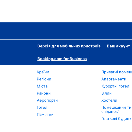
Версія для мобільних пристроїв
Ваш акаунт
Booking.com for Business
Країни
Приватні поме
Регіони
Апартаменти
Міста
Курортні готелі
Райони
Вілли
Аеропорти
Хостели
Готелі
Помешкання тип
сніданок"
Пам'ятки
Гостьові будинк