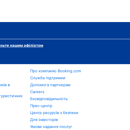
ньте нашим афіліатом
Про компанію Booking.com
в
Служба підтримки
ків в
Допомога партнерам
Careers
туристичних
Ековідповідальність
Прес-центр
Центр ресурсів з безпеки
Для інвесторів
Умови надання послуг