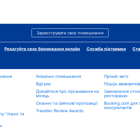
Зареєструвати своє помешкання
Редагуйте своє бронювання онлайн
Служба підтримки
Ста
шкання
Унікальні помешкання
Прокат авто
Відгуки
Пошук авіаквиткі
Дізнайтеся про проживання на
Замовлення столи
місяць
ресторанах
Сезонні та святкові пропозиції
Booking.com для 
консультантів
Traveller Review Awards
у "ліжко та
и