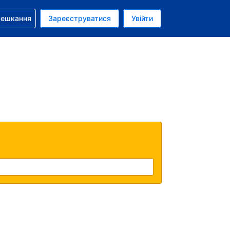
бронюванням
мешкання
Зареєструватися
Увійти
аїнська гривня
: Українською