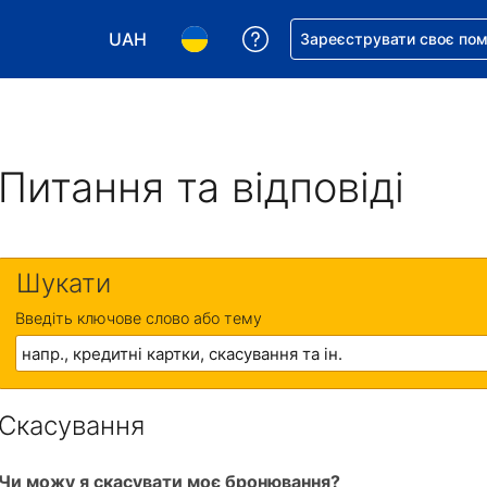
UAH
Отримайте допомогу з 
Зареєструвати своє по
Виберіть валюту. Ваша поточна валюта: Укр
Виберіть мову. Ваша поточна мова
Питання та відповіді
Шукати
Введіть ключове слово або тему
Скасування
Чи можу я скасувати моє бронювання?