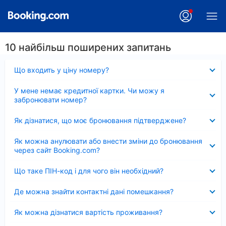
10 найбільш поширених запитань
Згорнуто
Що входить у ціну номеру?
Згорнуто
У мене немає кредитної картки. Чи можу я
забронювати номер?
Згорнуто
Як дізнатися, що моє бронювання підтверджене?
Згорнуто
Як можна анулювати або внести зміни до бронювання
через сайт Booking.com?
Згорнуто
Що таке ПІН-код і для чого він необхідний?
Згорнуто
Де можна знайти контактні дані помешкання?
Згорнуто
Як можна дізнатися вартість проживання?