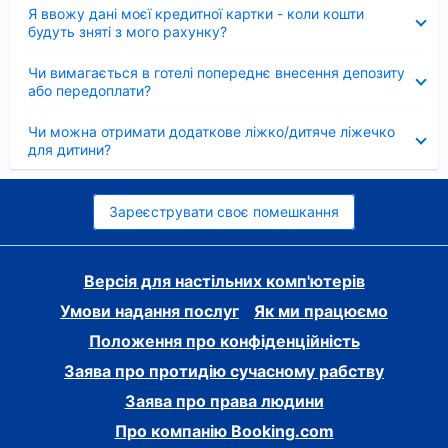
Згорнуто
Я ввожу дані моєї кредитної картки - коли кошти
будуть зняті з мого рахунку?
Згорнуто
Чи вимагається в готелі попереднє внесення депозиту
або передоплати?
Згорнуто
Чи можна отримати додаткове ліжко/дитяче ліжечко
для дитини?
Зареєструвати своє помешкання
Версія для настільних комп'ютерів
Умови надання послуг
Як ми працюємо
Положення про конфіденційність
Заява про протидію сучасному рабству
Заява про права людини
Про компанію Booking.com