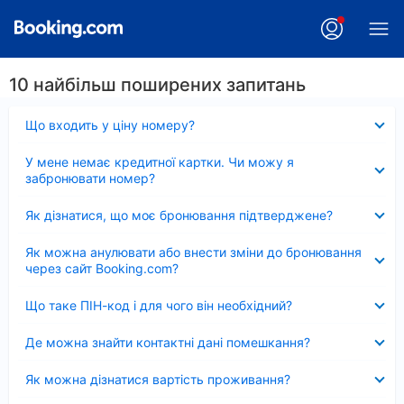
10 найбільш поширених запитань
Згорнуто
Що входить у ціну номеру?
Згорнуто
У мене немає кредитної картки. Чи можу я
забронювати номер?
Згорнуто
Як дізнатися, що моє бронювання підтверджене?
Згорнуто
Як можна анулювати або внести зміни до бронювання
через сайт Booking.com?
Згорнуто
Що таке ПІН-код і для чого він необхідний?
Згорнуто
Де можна знайти контактні дані помешкання?
Згорнуто
Як можна дізнатися вартість проживання?