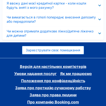
Згорнуто
Я ввожу дані моєї кредитної картки - коли кошти
будуть зняті з мого рахунку?
Згорнуто
Чи вимагається в готелі попереднє внесення депозиту
або передоплати?
Згорнуто
Чи можна отримати додаткове ліжко/дитяче ліжечко
для дитини?
Зареєструвати своє помешкання
Версія для настільних комп'ютерів
Умови надання послуг
Як ми працюємо
Положення про конфіденційність
Заява про протидію сучасному рабству
Заява про права людини
Про компанію Booking.com