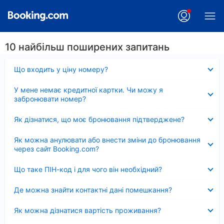
10 найбільш поширених запитань
Згорнуто
Що входить у ціну номеру?
Згорнуто
У мене немає кредитної картки. Чи можу я
забронювати номер?
Згорнуто
Як дізнатися, що моє бронювання підтверджене?
Згорнуто
Як можна анулювати або внести зміни до бронювання
через сайт Booking.com?
Згорнуто
Що таке ПІН-код і для чого він необхідний?
Згорнуто
Де можна знайти контактні дані помешкання?
Згорнуто
Як можна дізнатися вартість проживання?