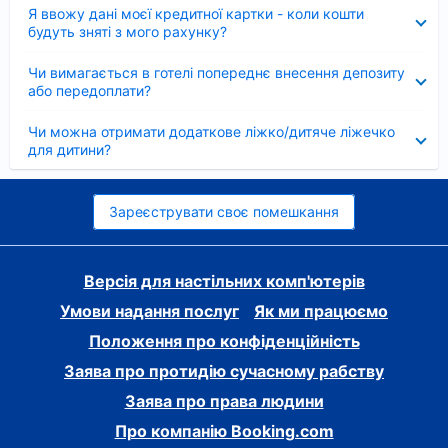
Згорнуто
Я ввожу дані моєї кредитної картки - коли кошти
будуть зняті з мого рахунку?
Згорнуто
Чи вимагається в готелі попереднє внесення депозиту
або передоплати?
Згорнуто
Чи можна отримати додаткове ліжко/дитяче ліжечко
для дитини?
Зареєструвати своє помешкання
Версія для настільних комп'ютерів
Умови надання послуг
Як ми працюємо
Положення про конфіденційність
Заява про протидію сучасному рабству
Заява про права людини
Про компанію Booking.com