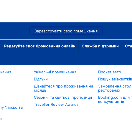
Зареєструвати своє помешкання
Редагуйте своє бронювання онлайн
Служба підтримки
Ста
шкання
Унікальні помешкання
Прокат авто
Відгуки
Пошук авіаквиткі
Дізнайтеся про проживання на
Замовлення столи
місяць
ресторанах
Сезонні та святкові пропозиції
Booking.com для 
консультантів
Traveller Review Awards
у "ліжко та
и