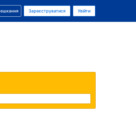
бронюванням
мешкання
Зареєструватися
Увійти
олар США
: Українською