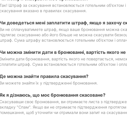
Так! Штраф за скасування встановлюється готельним об'єктом і 
скасування вказано в правилах скасування.
Чи доведеться мені заплатити штраф, якщо я захочу с
Ви не сплачуватимете штраф, якщо ваше бронювання можна ска
підлягає скасуванню або його більше не можна скасувати безко
штраф. Сума штрафу встановлюється готельним об'єктом і оплач
Чи можна змінити дати в бронюванні, вартість якого н
Змінити дати бронювання, вартість якого не повертається, нем
сплатити штраф. Сума встановлюється готельним об'єктом і опл
Де можна знайти правила скасування?
Ви можете знайти їх у підтвердженні бронювання.
Як я дізнаюсь, що моє бронювання скасоване?
Скасувавши своє бронювання, ви отримаєте листа з підтвердже
вкладку "Спам". Якщо ви не отримаєте підтвердження протягом 2
помешкання, щоб уточнити чи отримали вони запит на скасуванн