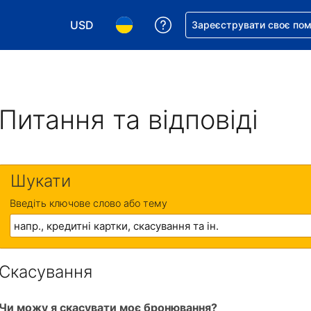
USD
Отримайте допомогу з 
Зареєструвати своє по
Виберіть валюту. Ваша поточна валюта: Д
Виберіть мову. Ваша поточна мова
Питання та відповіді
Шукати
Введіть ключове слово або тему
Скасування
Чи можу я скасувати моє бронювання?