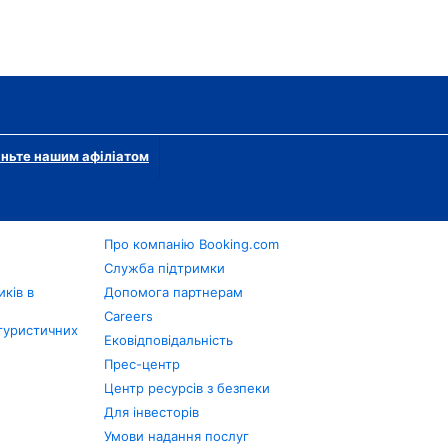
ньте нашим афіліатом
Про компанію Booking.com
в
Служба підтримки
ків в
Допомога партнерам
Careers
туристичних
Ековідповідальність
Прес-центр
Центр ресурсів з безпеки
Для інвесторів
Умови надання послуг