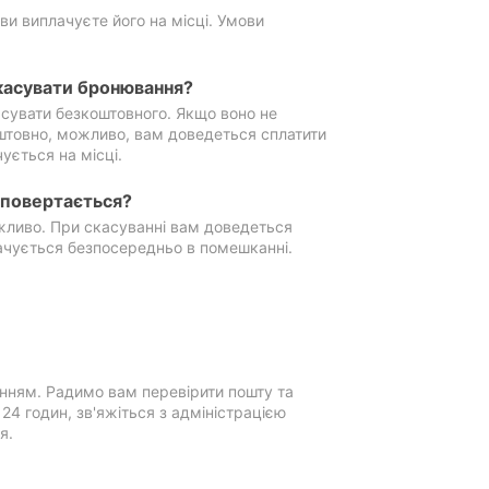
ви виплачуєте його на місці. Умови
касувати бронювання?
сувати безкоштовного. Якщо воно не
штовно, можливо, вам доведеться сплатити
ується на місці.
е повертається?
ожливо. При скасуванні вам доведеться
ачується безпосередньо в помешканні.
нням. Радимо вам перевірити пошту та
4 годин, зв'яжіться з адміністрацією
я.