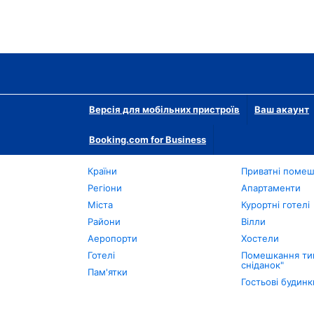
Версія для мобільних пристроїв
Ваш акаунт
Booking.com for Business
Країни
Приватні поме
Регіони
Апартаменти
Міста
Курортні готелі
Райони
Вілли
Аеропорти
Хостели
Готелі
Помешкання тип
сніданок"
Пам'ятки
Гостьові будинк