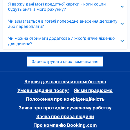
Згорнуто
Я ввожу дані моєї кредитної картки - коли кошти
будуть зняті з мого рахунку?
Згорнуто
Чи вимагається в готелі попереднє внесення депозиту
або передоплати?
Згорнуто
Чи можна отримати додаткове ліжко/дитяче ліжечко
для дитини?
Зареєструвати своє помешкання
Версія для настільних комп'ютерів
Умови надання послуг
Як ми працюємо
Положення про конфіденційність
Заява про протидію сучасному рабству
Заява про права людини
Про компанію Booking.com