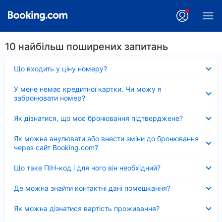
10 найбільш поширених запитань
Згорнуто
Що входить у ціну номеру?
Згорнуто
У мене немає кредитної картки. Чи можу я
забронювати номер?
Згорнуто
Як дізнатися, що моє бронювання підтверджене?
Згорнуто
Як можна анулювати або внести зміни до бронювання
через сайт Booking.com?
Згорнуто
Що таке ПІН-код і для чого він необхідний?
Згорнуто
Де можна знайти контактні дані помешкання?
Згорнуто
Як можна дізнатися вартість проживання?