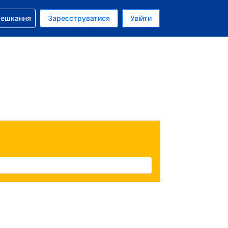
бронюванням
мешкання
Зареєструватися
Увійти
олар США
: Українською