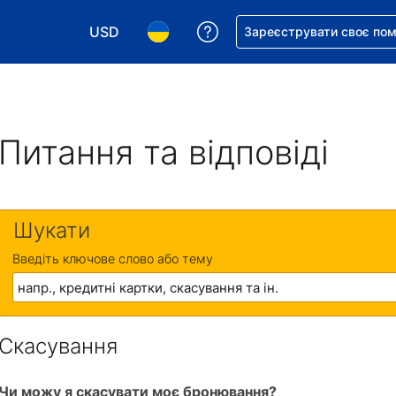
USD
Отримайте допомогу з 
Зареєструвати своє по
Виберіть валюту. Ваша поточна валюта: Д
Виберіть мову. Ваша поточна мова
Питання та відповіді
Шукати
Введіть ключове слово або тему
Скасування
Чи можу я скасувати моє бронювання?