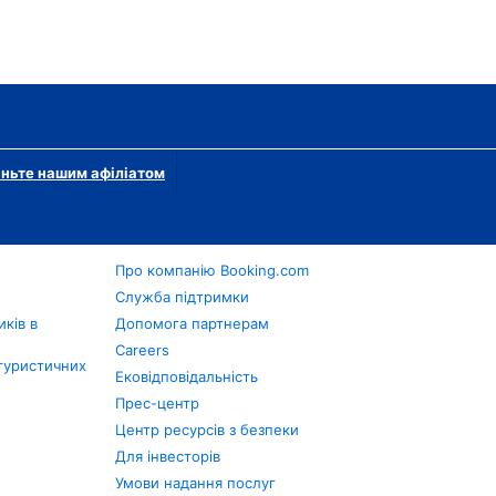
ньте нашим афіліатом
Про компанію Booking.com
в
Служба підтримки
ків в
Допомога партнерам
Careers
туристичних
Ековідповідальність
Прес-центр
Центр ресурсів з безпеки
Для інвесторів
Умови надання послуг