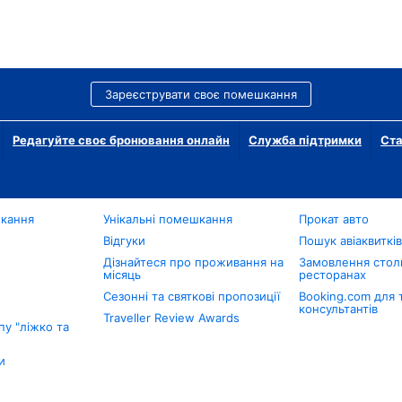
Зареєструвати своє помешкання
Редагуйте своє бронювання онлайн
Служба підтримки
Ста
шкання
Унікальні помешкання
Прокат авто
Відгуки
Пошук авіаквиткі
Дізнайтеся про проживання на
Замовлення столи
місяць
ресторанах
Сезонні та святкові пропозиції
Booking.com для 
консультантів
Traveller Review Awards
у "ліжко та
и