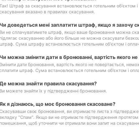
Так! Штраф за скасування встановлюється готельним об'єктом і 
скасування вказано в правилах скасування.
Чи доведеться мені заплатити штраф, якщо я захочу с
Ви не сплачуватимете штраф, якщо ваше бронювання можна ска
підлягає скасуванню або його більше не можна скасувати безко
штраф. Сума штрафу встановлюється готельним об'єктом і оплач
Чи можна змінити дати в бронюванні, вартість якого н
Змінити дати бронювання, вартість якого не повертається, нем
сплатити штраф. Сума встановлюється готельним об'єктом і опл
Де можна знайти правила скасування?
Ви можете знайти їх у підтвердженні бронювання.
Як я дізнаюсь, що моє бронювання скасоване?
Скасувавши своє бронювання, ви отримаєте листа з підтвердже
вкладку "Спам". Якщо ви не отримаєте підтвердження протягом 2
помешкання, щоб уточнити чи отримали вони запит на скасуванн