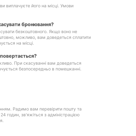
ви виплачуєте його на місці. Умови
касувати бронювання?
сувати безкоштовного. Якщо воно не
штовно, можливо, вам доведеться сплатити
ується на місці.
е повертається?
ожливо. При скасуванні вам доведеться
ачується безпосередньо в помешканні.
нням. Радимо вам перевірити пошту та
4 годин, зв'яжіться з адміністрацією
я.