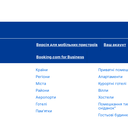
Версія для мобільних пристроїв
Ваш акаунт
Booking.com for Business
Країни
Приватні поме
Регіони
Апартаменти
Міста
Курортні готелі
Райони
Вілли
Аеропорти
Хостели
Готелі
Помешкання тип
сніданок"
Пам'ятки
Гостьові будинк