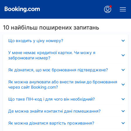
10 найбільш поширених запитань
Згорнуто
Що входить у ціну номеру?
Згорнуто
У мене немає кредитної картки. Чи можу я
забронювати номер?
Згорнуто
Як дізнатися, що моє бронювання підтверджене?
Згорнуто
Як можна анулювати або внести зміни до бронювання
через сайт Booking.com?
Згорнуто
Що таке ПІН-код і для чого він необхідний?
Згорнуто
Де можна знайти контактні дані помешкання?
Згорнуто
Як можна дізнатися вартість проживання?