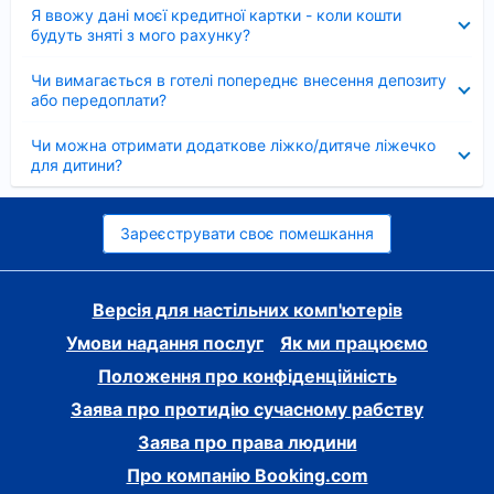
Згорнуто
Я ввожу дані моєї кредитної картки - коли кошти
будуть зняті з мого рахунку?
Згорнуто
Чи вимагається в готелі попереднє внесення депозиту
або передоплати?
Згорнуто
Чи можна отримати додаткове ліжко/дитяче ліжечко
для дитини?
Зареєструвати своє помешкання
Версія для настільних комп'ютерів
Умови надання послуг
Як ми працюємо
Положення про конфіденційність
Заява про протидію сучасному рабству
Заява про права людини
Про компанію Booking.com