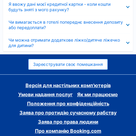
Згорнуто
Я ввожу дані моєї кредитної картки - коли кошти
будуть зняті з мого рахунку?
Згорнуто
Чи вимагається в готелі попереднє внесення депозиту
або передоплати?
Згорнуто
Чи можна отримати додаткове ліжко/дитяче ліжечко
для дитини?
Зареєструвати своє помешкання
Версія для настільних комп'ютерів
Умови надання послуг
Як ми працюємо
Положення про конфіденційність
Заява про протидію сучасному рабству
Заява про права людини
Про компанію Booking.com