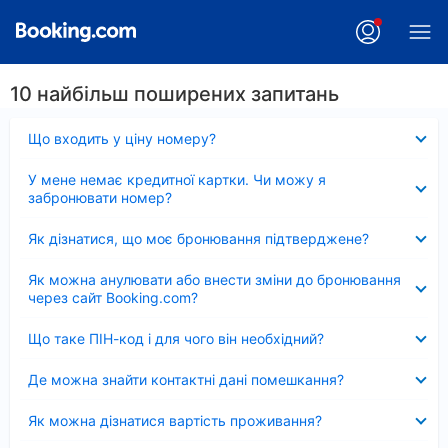
10 найбільш поширених запитань
Згорнуто
Що входить у ціну номеру?
Згорнуто
У мене немає кредитної картки. Чи можу я
забронювати номер?
Згорнуто
Як дізнатися, що моє бронювання підтверджене?
Згорнуто
Як можна анулювати або внести зміни до бронювання
через сайт Booking.com?
Згорнуто
Що таке ПІН-код і для чого він необхідний?
Згорнуто
Де можна знайти контактні дані помешкання?
Згорнуто
Як можна дізнатися вартість проживання?