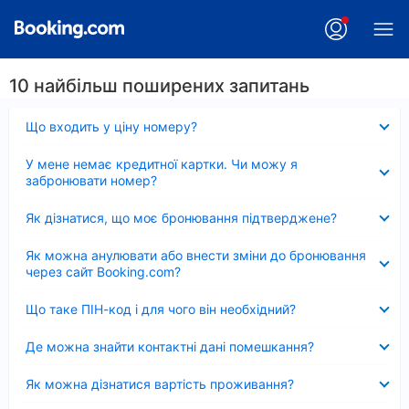
10 найбільш поширених запитань
Згорнуто
Що входить у ціну номеру?
Згорнуто
У мене немає кредитної картки. Чи можу я
забронювати номер?
Згорнуто
Як дізнатися, що моє бронювання підтверджене?
Згорнуто
Як можна анулювати або внести зміни до бронювання
через сайт Booking.com?
Згорнуто
Що таке ПІН-код і для чого він необхідний?
Згорнуто
Де можна знайти контактні дані помешкання?
Згорнуто
Як можна дізнатися вартість проживання?