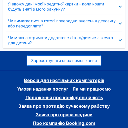
Згорнуто
Я ввожу дані моєї кредитної картки - коли кошти
будуть зняті з мого рахунку?
Згорнуто
Чи вимагається в готелі попереднє внесення депозиту
або передоплати?
Згорнуто
Чи можна отримати додаткове ліжко/дитяче ліжечко
для дитини?
Зареєструвати своє помешкання
Версія для настільних комп'ютерів
Умови надання послуг
Як ми працюємо
Положення про конфіденційність
Заява про протидію сучасному рабству
Заява про права людини
Про компанію Booking.com