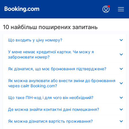
10 найбільш поширених запитань
Згорнуто
Що входить у ціну номеру?
Згорнуто
У мене немає кредитної картки. Чи можу я
забронювати номер?
Згорнуто
Як дізнатися, що моє бронювання підтверджене?
Згорнуто
Як можна анулювати або внести зміни до бронювання
через сайт Booking.com?
Згорнуто
Що таке ПІН-код і для чого він необхідний?
Згорнуто
Де можна знайти контактні дані помешкання?
Згорнуто
Як можна дізнатися вартість проживання?