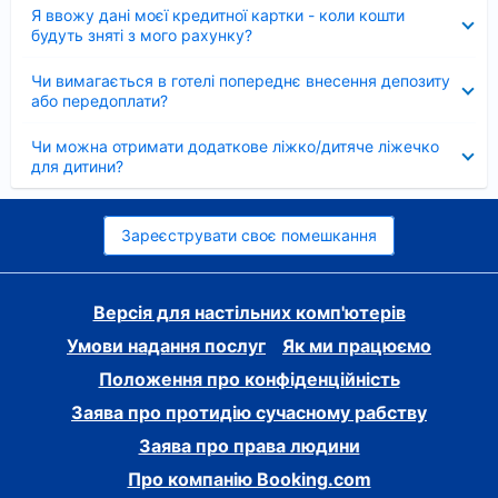
Згорнуто
Я ввожу дані моєї кредитної картки - коли кошти
будуть зняті з мого рахунку?
Згорнуто
Чи вимагається в готелі попереднє внесення депозиту
або передоплати?
Згорнуто
Чи можна отримати додаткове ліжко/дитяче ліжечко
для дитини?
Зареєструвати своє помешкання
Версія для настільних комп'ютерів
Умови надання послуг
Як ми працюємо
Положення про конфіденційність
Заява про протидію сучасному рабству
Заява про права людини
Про компанію Booking.com