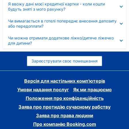
Згорнуто
Я ввожу дані моєї кредитної картки - коли кошти
будуть зняті з мого рахунку?
Згорнуто
Чи вимагається в готелі попереднє внесення депозиту
або передоплати?
Згорнуто
Чи можна отримати додаткове ліжко/дитяче ліжечко
для дитини?
Зареєструвати своє помешкання
Версія для настільних комп'ютерів
Умови надання послуг
Як ми працюємо
Положення про конфіденційність
Заява про протидію сучасному рабству
Заява про права людини
Про компанію Booking.com