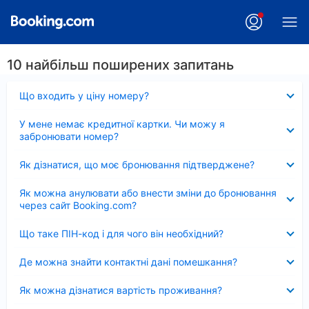
10 найбільш поширених запитань
Згорнуто
Що входить у ціну номеру?
Згорнуто
У мене немає кредитної картки. Чи можу я
забронювати номер?
Згорнуто
Як дізнатися, що моє бронювання підтверджене?
Згорнуто
Як можна анулювати або внести зміни до бронювання
через сайт Booking.com?
Згорнуто
Що таке ПІН-код і для чого він необхідний?
Згорнуто
Де можна знайти контактні дані помешкання?
Згорнуто
Як можна дізнатися вартість проживання?