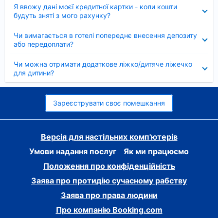
Згорнуто
Я ввожу дані моєї кредитної картки - коли кошти
будуть зняті з мого рахунку?
Згорнуто
Чи вимагається в готелі попереднє внесення депозиту
або передоплати?
Згорнуто
Чи можна отримати додаткове ліжко/дитяче ліжечко
для дитини?
Зареєструвати своє помешкання
Версія для настільних комп'ютерів
Умови надання послуг
Як ми працюємо
Положення про конфіденційність
Заява про протидію сучасному рабству
Заява про права людини
Про компанію Booking.com