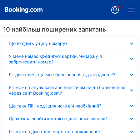
10 найбільш поширених запитань
Згорнуто
Що входить у ціну номеру?
Згорнуто
У мене немає кредитної картки. Чи можу я
забронювати номер?
Згорнуто
Як дізнатися, що моє бронювання підтверджене?
Згорнуто
Як можна анулювати або внести зміни до бронювання
через сайт Booking.com?
Згорнуто
Що таке ПІН-код і для чого він необхідний?
Згорнуто
Де можна знайти контактні дані помешкання?
Згорнуто
Як можна дізнатися вартість проживання?