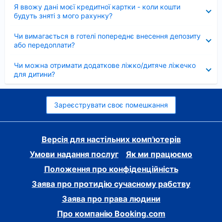
Згорнуто
Я ввожу дані моєї кредитної картки - коли кошти
будуть зняті з мого рахунку?
Згорнуто
Чи вимагається в готелі попереднє внесення депозиту
або передоплати?
Згорнуто
Чи можна отримати додаткове ліжко/дитяче ліжечко
для дитини?
Зареєструвати своє помешкання
Версія для настільних комп'ютерів
Умови надання послуг
Як ми працюємо
Положення про конфіденційність
Заява про протидію сучасному рабству
Заява про права людини
Про компанію Booking.com