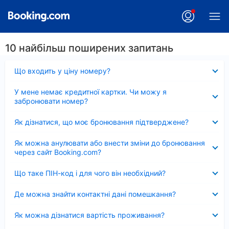
10 найбільш поширених запитань
Згорнуто
Що входить у ціну номеру?
Згорнуто
У мене немає кредитної картки. Чи можу я
забронювати номер?
Згорнуто
Як дізнатися, що моє бронювання підтверджене?
Згорнуто
Як можна анулювати або внести зміни до бронювання
через сайт Booking.com?
Згорнуто
Що таке ПІН-код і для чого він необхідний?
Згорнуто
Де можна знайти контактні дані помешкання?
Згорнуто
Як можна дізнатися вартість проживання?