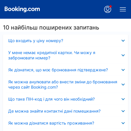
10 найбільш поширених запитань
Згорнуто
Що входить у ціну номеру?
Згорнуто
У мене немає кредитної картки. Чи можу я
забронювати номер?
Згорнуто
Як дізнатися, що моє бронювання підтверджене?
Згорнуто
Як можна анулювати або внести зміни до бронювання
через сайт Booking.com?
Згорнуто
Що таке ПІН-код і для чого він необхідний?
Згорнуто
Де можна знайти контактні дані помешкання?
Згорнуто
Як можна дізнатися вартість проживання?