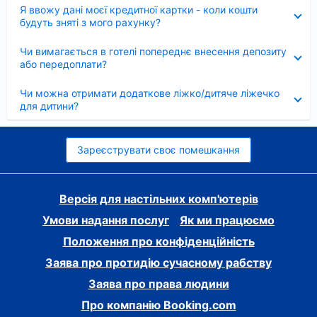
Згорнуто
Я ввожу дані моєї кредитної картки - коли кошти
будуть зняті з мого рахунку?
Згорнуто
Чи вимагається в готелі попереднє внесення депозиту
або передоплати?
Згорнуто
Чи можна отримати додаткове ліжко/дитяче ліжечко
для дитини?
Зареєструвати своє помешкання
Версія для настільних комп'ютерів
Умови надання послуг
Як ми працюємо
Положення про конфіденційність
Заява про протидію сучасному рабству
Заява про права людини
Про компанію Booking.com