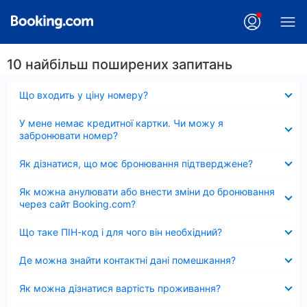
10 найбільш поширених запитань
Згорнуто
Що входить у ціну номеру?
Згорнуто
У мене немає кредитної картки. Чи можу я
забронювати номер?
Згорнуто
Як дізнатися, що моє бронювання підтверджене?
Згорнуто
Як можна анулювати або внести зміни до бронювання
через сайт Booking.com?
Згорнуто
Що таке ПІН-код і для чого він необхідний?
Згорнуто
Де можна знайти контактні дані помешкання?
Згорнуто
Як можна дізнатися вартість проживання?