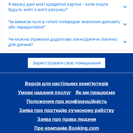
Згорнуто
Я ввожу дані моєї кредитної картки - коли кошти
будуть зняті з мого рахунку?
Згорнуто
Чи вимагається в готелі попереднє внесення депозиту
або передоплати?
Згорнуто
Чи можна отримати додаткове ліжко/дитяче ліжечко
для дитини?
Зареєструвати своє помешкання
Версія для настільних комп'ютерів
Умови надання послуг
Як ми працюємо
Положення про конфіденційність
Заява про протидію сучасному рабству
Заява про права людини
Про компанію Booking.com