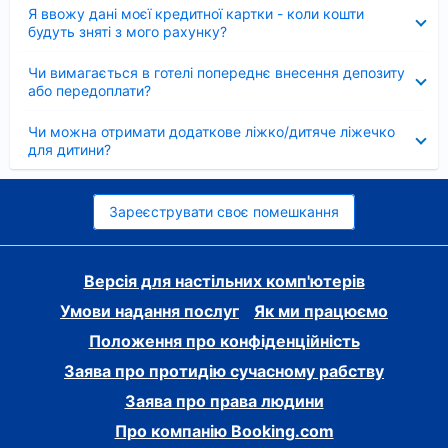
Згорнуто
Я ввожу дані моєї кредитної картки - коли кошти
будуть зняті з мого рахунку?
Згорнуто
Чи вимагається в готелі попереднє внесення депозиту
або передоплати?
Згорнуто
Чи можна отримати додаткове ліжко/дитяче ліжечко
для дитини?
Зареєструвати своє помешкання
Версія для настільних комп'ютерів
Умови надання послуг
Як ми працюємо
Положення про конфіденційність
Заява про протидію сучасному рабству
Заява про права людини
Про компанію Booking.com