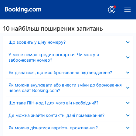
10 найбільш поширених запитань
Згорнуто
Що входить у ціну номеру?
Згорнуто
У мене немає кредитної картки. Чи можу я
забронювати номер?
Згорнуто
Як дізнатися, що моє бронювання підтверджене?
Згорнуто
Як можна анулювати або внести зміни до бронювання
через сайт Booking.com?
Згорнуто
Що таке ПІН-код і для чого він необхідний?
Згорнуто
Де можна знайти контактні дані помешкання?
Згорнуто
Як можна дізнатися вартість проживання?