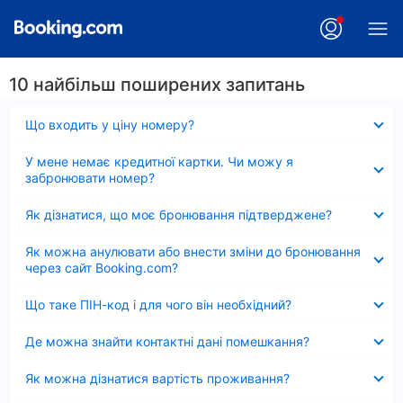
10 найбільш поширених запитань
Згорнуто
Що входить у ціну номеру?
Згорнуто
У мене немає кредитної картки. Чи можу я
забронювати номер?
Згорнуто
Як дізнатися, що моє бронювання підтверджене?
Згорнуто
Як можна анулювати або внести зміни до бронювання
через сайт Booking.com?
Згорнуто
Що таке ПІН-код і для чого він необхідний?
Згорнуто
Де можна знайти контактні дані помешкання?
Згорнуто
Як можна дізнатися вартість проживання?