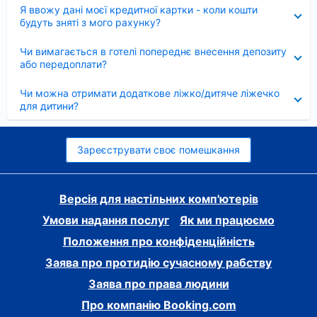
Згорнуто
Я ввожу дані моєї кредитної картки - коли кошти
будуть зняті з мого рахунку?
Згорнуто
Чи вимагається в готелі попереднє внесення депозиту
або передоплати?
Згорнуто
Чи можна отримати додаткове ліжко/дитяче ліжечко
для дитини?
Зареєструвати своє помешкання
Версія для настільних комп'ютерів
Умови надання послуг
Як ми працюємо
Положення про конфіденційність
Заява про протидію сучасному рабству
Заява про права людини
Про компанію Booking.com