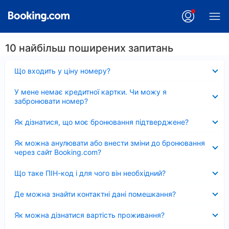
10 найбільш поширених запитань
Згорнуто
Що входить у ціну номеру?
Згорнуто
У мене немає кредитної картки. Чи можу я
забронювати номер?
Згорнуто
Як дізнатися, що моє бронювання підтверджене?
Згорнуто
Як можна анулювати або внести зміни до бронювання
через сайт Booking.com?
Згорнуто
Що таке ПІН-код і для чого він необхідний?
Згорнуто
Де можна знайти контактні дані помешкання?
Згорнуто
Як можна дізнатися вартість проживання?