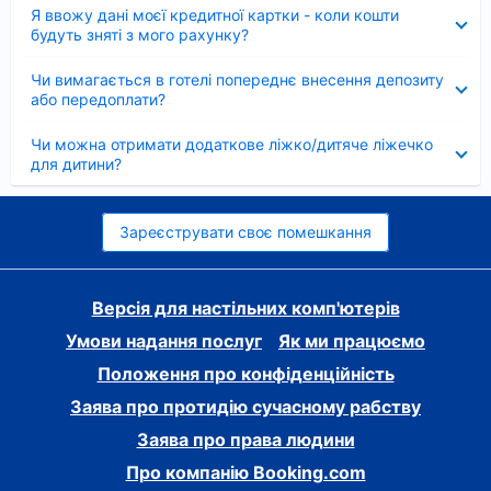
Згорнуто
Я ввожу дані моєї кредитної картки - коли кошти
будуть зняті з мого рахунку?
Згорнуто
Чи вимагається в готелі попереднє внесення депозиту
або передоплати?
Згорнуто
Чи можна отримати додаткове ліжко/дитяче ліжечко
для дитини?
Зареєструвати своє помешкання
Версія для настільних комп'ютерів
Умови надання послуг
Як ми працюємо
Положення про конфіденційність
Заява про протидію сучасному рабству
Заява про права людини
Про компанію Booking.com