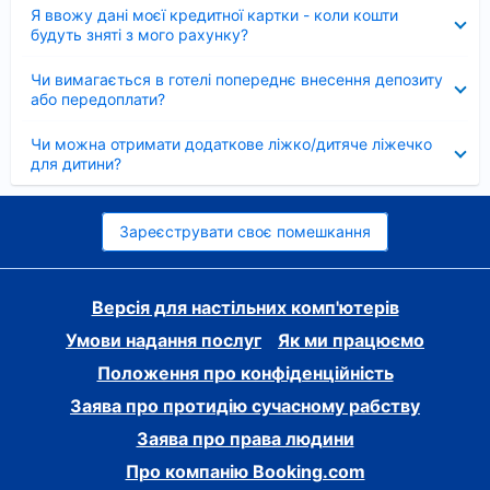
Згорнуто
Я ввожу дані моєї кредитної картки - коли кошти
будуть зняті з мого рахунку?
Згорнуто
Чи вимагається в готелі попереднє внесення депозиту
або передоплати?
Згорнуто
Чи можна отримати додаткове ліжко/дитяче ліжечко
для дитини?
Зареєструвати своє помешкання
Версія для настільних комп'ютерів
Умови надання послуг
Як ми працюємо
Положення про конфіденційність
Заява про протидію сучасному рабству
Заява про права людини
Про компанію Booking.com