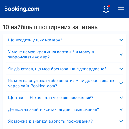
10 найбільш поширених запитань
Згорнуто
Що входить у ціну номеру?
Згорнуто
У мене немає кредитної картки. Чи можу я
забронювати номер?
Згорнуто
Як дізнатися, що моє бронювання підтверджене?
Згорнуто
Як можна анулювати або внести зміни до бронювання
через сайт Booking.com?
Згорнуто
Що таке ПІН-код і для чого він необхідний?
Згорнуто
Де можна знайти контактні дані помешкання?
Згорнуто
Як можна дізнатися вартість проживання?