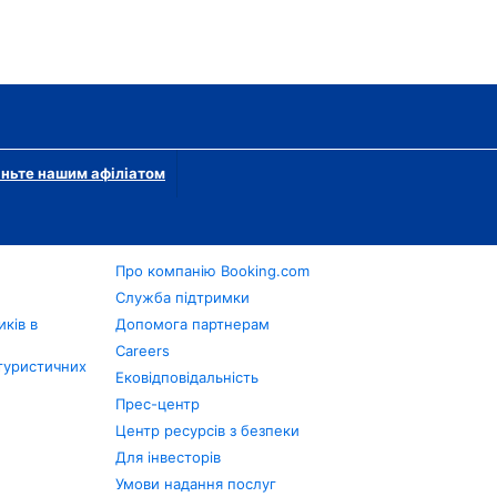
ньте нашим афіліатом
Про компанію Booking.com
в
Служба підтримки
ків в
Допомога партнерам
Careers
туристичних
Ековідповідальність
Прес-центр
Центр ресурсів з безпеки
Для інвесторів
Умови надання послуг