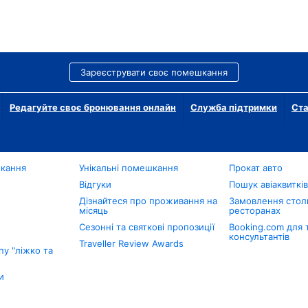
Зареєструвати своє помешкання
Редагуйте своє бронювання онлайн
Служба підтримки
Ста
шкання
Унікальні помешкання
Прокат авто
Відгуки
Пошук авіаквиткі
Дізнайтеся про проживання на
Замовлення столи
місяць
ресторанах
Сезонні та святкові пропозиції
Booking.com для 
консультантів
Traveller Review Awards
у "ліжко та
и