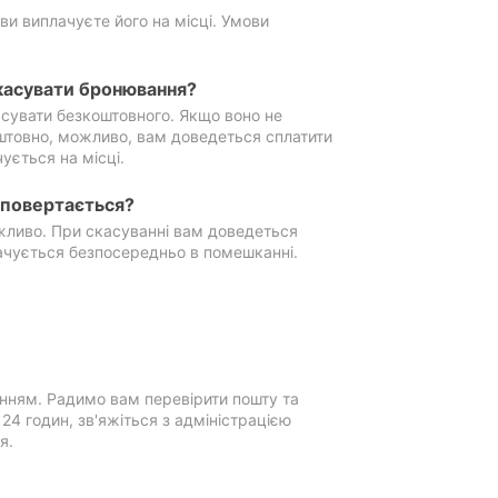
ви виплачуєте його на місці. Умови
касувати бронювання?
сувати безкоштовного. Якщо воно не
штовно, можливо, вам доведеться сплатити
ується на місці.
е повертається?
ожливо. При скасуванні вам доведеться
ачується безпосередньо в помешканні.
нням. Радимо вам перевірити пошту та
4 годин, зв'яжіться з адміністрацією
я.