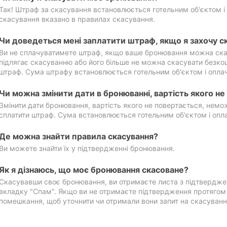
Так! Штраф за скасування встановлюється готельним об'єктом і 
скасування вказано в правилах скасування.
Чи доведеться мені заплатити штраф, якщо я захочу с
Ви не сплачуватимете штраф, якщо ваше бронювання можна ска
підлягає скасуванню або його більше не можна скасувати безко
штраф. Сума штрафу встановлюється готельним об'єктом і оплач
Чи можна змінити дати в бронюванні, вартість якого н
Змінити дати бронювання, вартість якого не повертається, нем
сплатити штраф. Сума встановлюється готельним об'єктом і опл
Де можна знайти правила скасування?
Ви можете знайти їх у підтвердженні бронювання.
Як я дізнаюсь, що моє бронювання скасоване?
Скасувавши своє бронювання, ви отримаєте листа з підтвердже
вкладку "Спам". Якщо ви не отримаєте підтвердження протягом 2
помешкання, щоб уточнити чи отримали вони запит на скасуванн