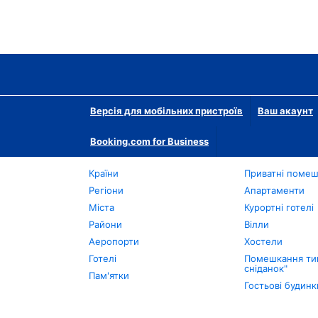
Версія для мобільних пристроїв
Ваш акаунт
Booking.com for Business
Країни
Приватні поме
Регіони
Апартаменти
Міста
Курортні готелі
Райони
Вілли
Аеропорти
Хостели
Готелі
Помешкання тип
сніданок"
Пам'ятки
Гостьові будинк