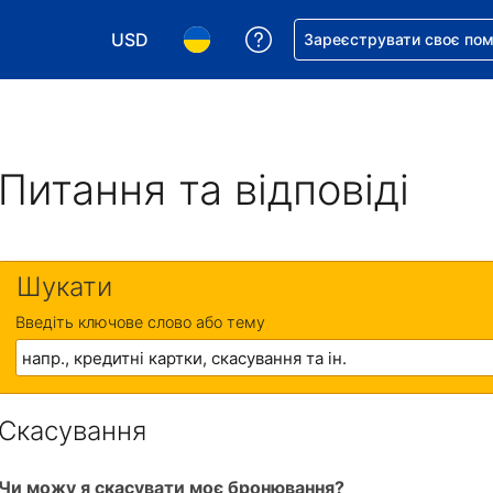
USD
Отримайте допомогу з 
Зареєструвати своє по
Виберіть валюту. Ваша поточна валюта: Д
Виберіть мову. Ваша поточна мова
Питання та відповіді
Шукати
Введіть ключове слово або тему
Скасування
Чи можу я скасувати моє бронювання?