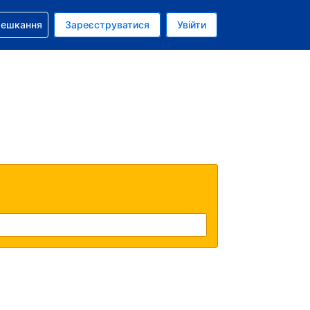
бронюванням
мешкання
Зареєструватися
Увійти
олар США
: Українською