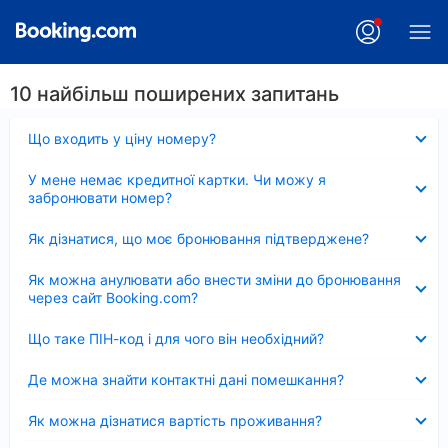
10 найбільш поширених запитань
Згорнуто
Що входить у ціну номеру?
Згорнуто
У мене немає кредитної картки. Чи можу я
забронювати номер?
Згорнуто
Як дізнатися, що моє бронювання підтверджене?
Згорнуто
Як можна анулювати або внести зміни до бронювання
через сайт Booking.com?
Згорнуто
Що таке ПІН-код і для чого він необхідний?
Згорнуто
Де можна знайти контактні дані помешкання?
Згорнуто
Як можна дізнатися вартість проживання?