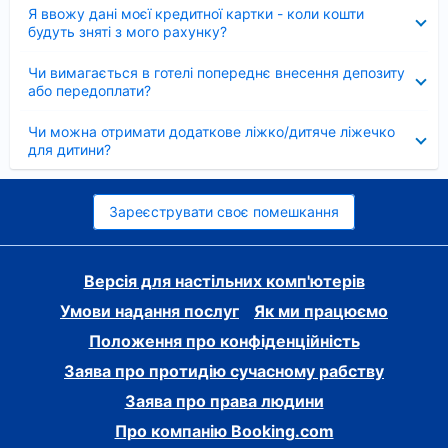
Згорнуто
Я ввожу дані моєї кредитної картки - коли кошти
будуть зняті з мого рахунку?
Згорнуто
Чи вимагається в готелі попереднє внесення депозиту
або передоплати?
Згорнуто
Чи можна отримати додаткове ліжко/дитяче ліжечко
для дитини?
Зареєструвати своє помешкання
Версія для настільних комп'ютерів
Умови надання послуг
Як ми працюємо
Положення про конфіденційність
Заява про протидію сучасному рабству
Заява про права людини
Про компанію Booking.com