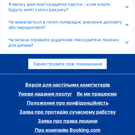
Згорнуто
Я ввожу дані моєї кредитної картки - коли кошти
будуть зняті з мого рахунку?
Згорнуто
Чи вимагається в готелі попереднє внесення депозиту
або передоплати?
Згорнуто
Чи можна отримати додаткове ліжко/дитяче ліжечко
для дитини?
Зареєструвати своє помешкання
Версія для настільних комп'ютерів
Умови надання послуг
Як ми працюємо
Положення про конфіденційність
Заява про протидію сучасному рабству
Заява про права людини
Про компанію Booking.com