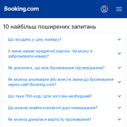
10 найбільш поширених запитань
Згорнуто
Що входить у ціну номеру?
Згорнуто
У мене немає кредитної картки. Чи можу я
забронювати номер?
Згорнуто
Як дізнатися, що моє бронювання підтверджене?
Згорнуто
Як можна анулювати або внести зміни до бронювання
через сайт Booking.com?
Згорнуто
Що таке ПІН-код і для чого він необхідний?
Згорнуто
Де можна знайти контактні дані помешкання?
Згорнуто
Як можна дізнатися вартість проживання?