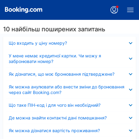
10 найбільш поширених запитань
Згорнуто
Що входить у ціну номеру?
Згорнуто
У мене немає кредитної картки. Чи можу я
забронювати номер?
Згорнуто
Як дізнатися, що моє бронювання підтверджене?
Згорнуто
Як можна анулювати або внести зміни до бронювання
через сайт Booking.com?
Згорнуто
Що таке ПІН-код і для чого він необхідний?
Згорнуто
Де можна знайти контактні дані помешкання?
Згорнуто
Як можна дізнатися вартість проживання?