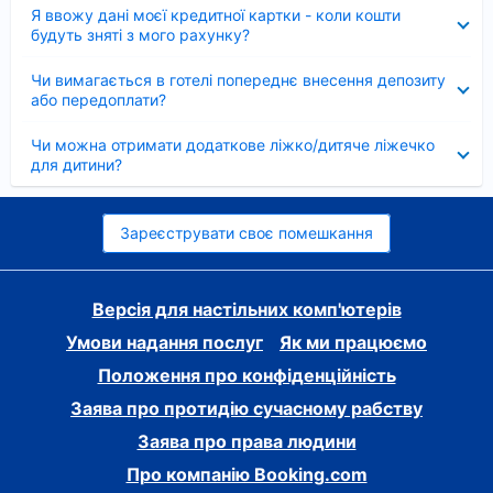
Згорнуто
Я ввожу дані моєї кредитної картки - коли кошти
будуть зняті з мого рахунку?
Згорнуто
Чи вимагається в готелі попереднє внесення депозиту
або передоплати?
Згорнуто
Чи можна отримати додаткове ліжко/дитяче ліжечко
для дитини?
Зареєструвати своє помешкання
Версія для настільних комп'ютерів
Умови надання послуг
Як ми працюємо
Положення про конфіденційність
Заява про протидію сучасному рабству
Заява про права людини
Про компанію Booking.com