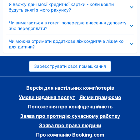
Згорнуто
Я ввожу дані моєї кредитної картки - коли кошти
будуть зняті з мого рахунку?
Згорнуто
Чи вимагається в готелі попереднє внесення депозиту
або передоплати?
Згорнуто
Чи можна отримати додаткове ліжко/дитяче ліжечко
для дитини?
Зареєструвати своє помешкання
Версія для настільних комп'ютерів
Умови надання послуг
Як ми працюємо
Положення про конфіденційність
Заява про протидію сучасному рабству
Заява про права людини
Про компанію Booking.com