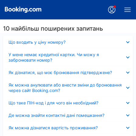
10 найбільш поширених запитань
Згорнуто
Що входить у ціну номеру?
Згорнуто
У мене немає кредитної картки. Чи можу я
забронювати номер?
Згорнуто
Як дізнатися, що моє бронювання підтверджене?
Згорнуто
Як можна анулювати або внести зміни до бронювання
через сайт Booking.com?
Згорнуто
Що таке ПІН-код і для чого він необхідний?
Згорнуто
Де можна знайти контактні дані помешкання?
Згорнуто
Як можна дізнатися вартість проживання?