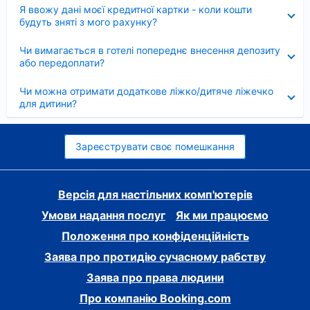
Згорнуто
Я ввожу дані моєї кредитної картки - коли кошти
будуть зняті з мого рахунку?
Згорнуто
Чи вимагається в готелі попереднє внесення депозиту
або передоплати?
Згорнуто
Чи можна отримати додаткове ліжко/дитяче ліжечко
для дитини?
Зареєструвати своє помешкання
Версія для настільних комп'ютерів
Умови надання послуг
Як ми працюємо
Положення про конфіденційність
Заява про протидію сучасному рабству
Заява про права людини
Про компанію Booking.com