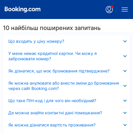
10 найбільш поширених запитань
Згорнуто
Що входить у ціну номеру?
Згорнуто
У мене немає кредитної картки. Чи можу я
забронювати номер?
Згорнуто
Як дізнатися, що моє бронювання підтверджене?
Згорнуто
Як можна анулювати або внести зміни до бронювання
через сайт Booking.com?
Згорнуто
Що таке ПІН-код і для чого він необхідний?
Згорнуто
Де можна знайти контактні дані помешкання?
Згорнуто
Як можна дізнатися вартість проживання?