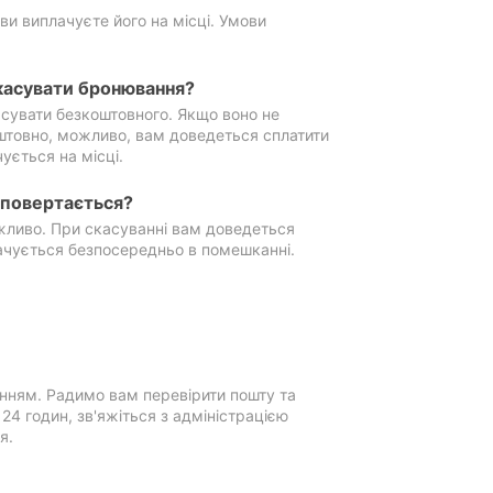
ви виплачуєте його на місці. Умови
касувати бронювання?
сувати безкоштовного. Якщо воно не
штовно, можливо, вам доведеться сплатити
ується на місці.
е повертається?
ожливо. При скасуванні вам доведеться
ачується безпосередньо в помешканні.
нням. Радимо вам перевірити пошту та
4 годин, зв'яжіться з адміністрацією
я.