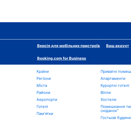
Версія для мобільних пристроїв
Ваш акаунт
Booking.com for Business
Країни
Приватні поме
Регіони
Апартаменти
Міста
Курортні готелі
Райони
Вілли
Аеропорти
Хостели
Готелі
Помешкання тип
сніданок"
Пам'ятки
Гостьові будинк