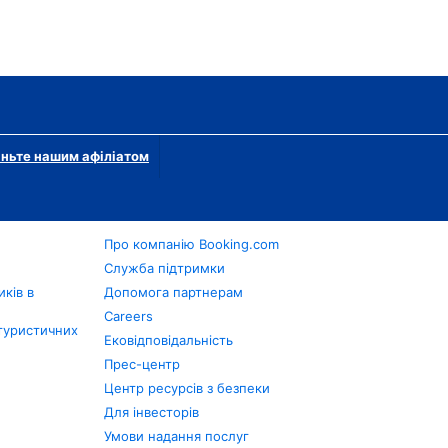
ньте нашим афіліатом
Про компанію Booking.com
в
Служба підтримки
ків в
Допомога партнерам
Careers
туристичних
Ековідповідальність
Прес-центр
Центр ресурсів з безпеки
Для інвесторів
Умови надання послуг