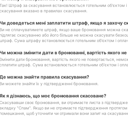
Так! Штраф за скасування встановлюється готельним об'єктом і 
скасування вказано в правилах скасування.
Чи доведеться мені заплатити штраф, якщо я захочу с
Ви не сплачуватимете штраф, якщо ваше бронювання можна ска
підлягає скасуванню або його більше не можна скасувати безко
штраф. Сума штрафу встановлюється готельним об'єктом і оплач
Чи можна змінити дати в бронюванні, вартість якого н
Змінити дати бронювання, вартість якого не повертається, нем
сплатити штраф. Сума встановлюється готельним об'єктом і опл
Де можна знайти правила скасування?
Ви можете знайти їх у підтвердженні бронювання.
Як я дізнаюсь, що моє бронювання скасоване?
Скасувавши своє бронювання, ви отримаєте листа з підтвердже
вкладку "Спам". Якщо ви не отримаєте підтвердження протягом 2
помешкання, щоб уточнити чи отримали вони запит на скасуванн