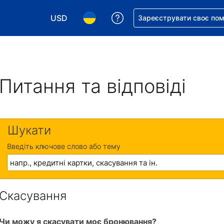
USD
Отримайте допомогу з 
Зареєструвати своє по
Виберіть валюту. Ваша поточна валюта: Д
Виберіть мову. Ваша поточна мова
Питання та відповіді
Шукати
Введіть ключове слово або тему
Скасування
Чи можу я скасувати моє бронювання?