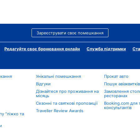
Зареєструвати своє помешкання
Редагуйте своє бронювання онлайн
Служба підтримки
Ста
шкання
Унікальні помешкання
Прокат авто
Відгуки
Пошук авіаквиткі
Дізнайтеся про проживання на
Замовлення столи
місяць
ресторанах
Сезонні та святкові пропозиції
Booking.com для 
консультантів
Traveller Review Awards
у "ліжко та
и