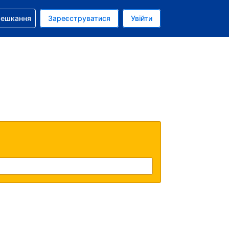
бронюванням
мешкання
Зареєструватися
Увійти
олар США
: Українською