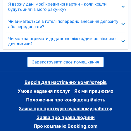
Згорнуто
Я ввожу дані моєї кредитної картки - коли кошти
будуть зняті з мого рахунку?
Згорнуто
Чи вимагається в готелі попереднє внесення депозиту
або передоплати?
Згорнуто
Чи можна отримати додаткове ліжко/дитяче ліжечко
для дитини?
Зареєструвати своє помешкання
Версія для настільних комп'ютерів
Умови надання послуг
Як ми працюємо
Положення про конфіденційність
Заява про протидію сучасному рабству
Заява про права людини
Про компанію Booking.com