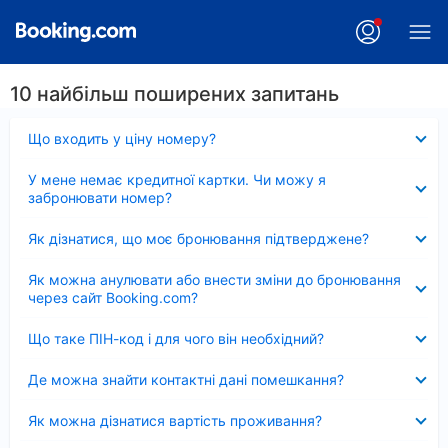
10 найбільш поширених запитань
Згорнуто
Що входить у ціну номеру?
Згорнуто
У мене немає кредитної картки. Чи можу я
забронювати номер?
Згорнуто
Як дізнатися, що моє бронювання підтверджене?
Згорнуто
Як можна анулювати або внести зміни до бронювання
через сайт Booking.com?
Згорнуто
Що таке ПІН-код і для чого він необхідний?
Згорнуто
Де можна знайти контактні дані помешкання?
Згорнуто
Як можна дізнатися вартість проживання?