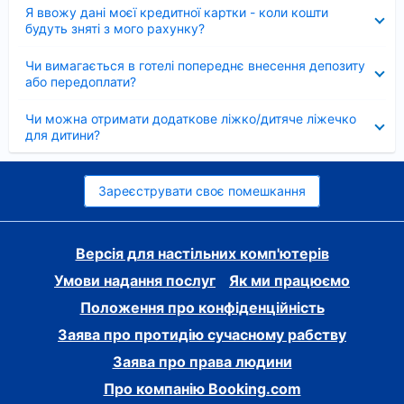
Згорнуто
Я ввожу дані моєї кредитної картки - коли кошти
будуть зняті з мого рахунку?
Згорнуто
Чи вимагається в готелі попереднє внесення депозиту
або передоплати?
Згорнуто
Чи можна отримати додаткове ліжко/дитяче ліжечко
для дитини?
Зареєструвати своє помешкання
Версія для настільних комп'ютерів
Умови надання послуг
Як ми працюємо
Положення про конфіденційність
Заява про протидію сучасному рабству
Заява про права людини
Про компанію Booking.com