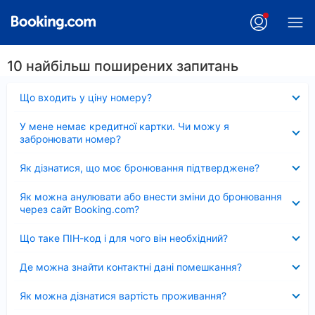
10 найбільш поширених запитань
Згорнуто
Що входить у ціну номеру?
Згорнуто
У мене немає кредитної картки. Чи можу я
забронювати номер?
Згорнуто
Як дізнатися, що моє бронювання підтверджене?
Згорнуто
Як можна анулювати або внести зміни до бронювання
через сайт Booking.com?
Згорнуто
Що таке ПІН-код і для чого він необхідний?
Згорнуто
Де можна знайти контактні дані помешкання?
Згорнуто
Як можна дізнатися вартість проживання?