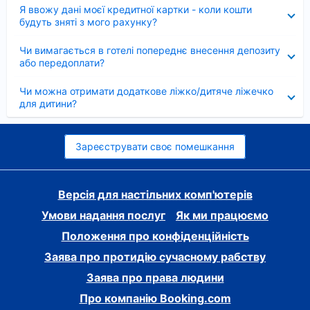
Згорнуто
Я ввожу дані моєї кредитної картки - коли кошти
будуть зняті з мого рахунку?
Згорнуто
Чи вимагається в готелі попереднє внесення депозиту
або передоплати?
Згорнуто
Чи можна отримати додаткове ліжко/дитяче ліжечко
для дитини?
Зареєструвати своє помешкання
Версія для настільних комп'ютерів
Умови надання послуг
Як ми працюємо
Положення про конфіденційність
Заява про протидію сучасному рабству
Заява про права людини
Про компанію Booking.com