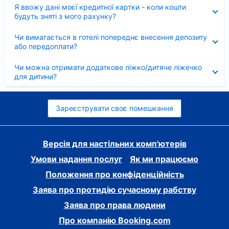
Згорнуто
Я ввожу дані моєї кредитної картки - коли кошти
будуть зняті з мого рахунку?
Згорнуто
Чи вимагається в готелі попереднє внесення депозиту
або передоплати?
Згорнуто
Чи можна отримати додаткове ліжко/дитяче ліжечко
для дитини?
Зареєструвати своє помешкання
Версія для настільних комп'ютерів
Умови надання послуг
Як ми працюємо
Положення про конфіденційність
Заява про протидію сучасному рабству
Заява про права людини
Про компанію Booking.com