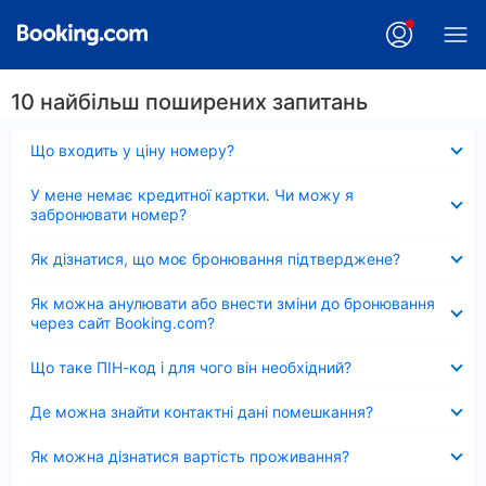
10 найбільш поширених запитань
Згорнуто
Що входить у ціну номеру?
Згорнуто
У мене немає кредитної картки. Чи можу я
забронювати номер?
Згорнуто
Як дізнатися, що моє бронювання підтверджене?
Згорнуто
Як можна анулювати або внести зміни до бронювання
через сайт Booking.com?
Згорнуто
Що таке ПІН-код і для чого він необхідний?
Згорнуто
Де можна знайти контактні дані помешкання?
Згорнуто
Як можна дізнатися вартість проживання?