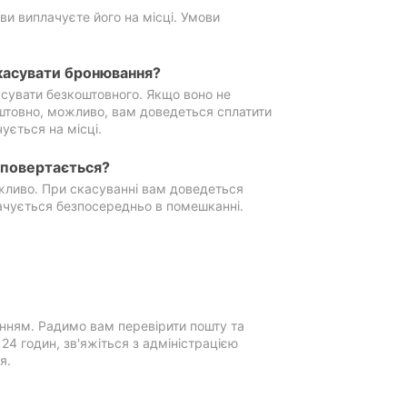
ви виплачуєте його на місці. Умови
касувати бронювання?
сувати безкоштовного. Якщо воно не
штовно, можливо, вам доведеться сплатити
ується на місці.
е повертається?
ожливо. При скасуванні вам доведеться
ачується безпосередньо в помешканні.
нням. Радимо вам перевірити пошту та
4 годин, зв'яжіться з адміністрацією
я.