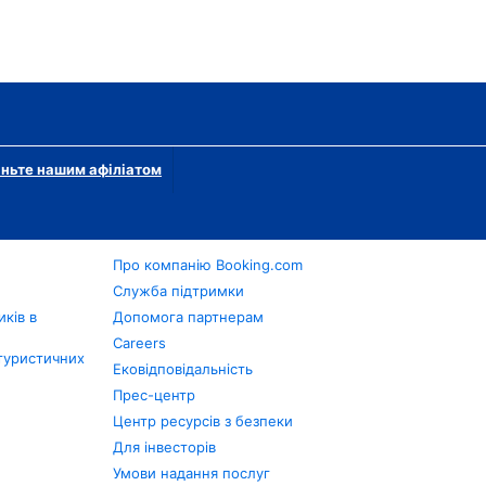
ньте нашим афіліатом
Про компанію Booking.com
в
Служба підтримки
ків в
Допомога партнерам
Careers
туристичних
Ековідповідальність
Прес-центр
Центр ресурсів з безпеки
Для інвесторів
Умови надання послуг