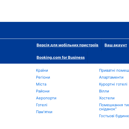
Версія для мобільних пристроїв
Ваш акаунт
Booking.com for Business
Країни
Приватні поме
Регіони
Апартаменти
Міста
Курортні готелі
Райони
Вілли
Аеропорти
Хостели
Готелі
Помешкання тип
сніданок"
Пам'ятки
Гостьові будинк