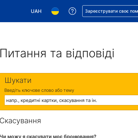
UAH
Отримайте допомогу з 
Зареєструвати своє по
Виберіть валюту. Ваша поточна валюта: Укр
Виберіть мову. Ваша поточна мова
Питання та відповіді
Шукати
Введіть ключове слово або тему
Скасування
Чи можу я скасувати моє бронювання?