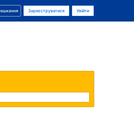
бронюванням
мешкання
Зареєструватися
Увійти
аїнська гривня
: Українською