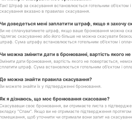
Так! Штраф за скасування встановлюється готельним об'єктом і 
скасування вказано в правилах скасування.
Чи доведеться мені заплатити штраф, якщо я захочу с
Ви не сплачуватимете штраф, якщо ваше бронювання можна ска
підлягає скасуванню або його більше не можна скасувати безко
штраф. Сума штрафу встановлюється готельним об'єктом і оплач
Чи можна змінити дати в бронюванні, вартість якого н
Змінити дати бронювання, вартість якого не повертається, нем
сплатити штраф. Сума встановлюється готельним об'єктом і опл
Де можна знайти правила скасування?
Ви можете знайти їх у підтвердженні бронювання.
Як я дізнаюсь, що моє бронювання скасоване?
Скасувавши своє бронювання, ви отримаєте листа з підтвердже
вкладку "Спам". Якщо ви не отримаєте підтвердження протягом 2
помешкання, щоб уточнити чи отримали вони запит на скасуванн