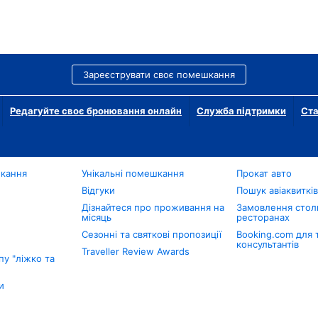
Зареєструвати своє помешкання
Редагуйте своє бронювання онлайн
Служба підтримки
Ста
шкання
Унікальні помешкання
Прокат авто
Відгуки
Пошук авіаквиткі
Дізнайтеся про проживання на
Замовлення столи
місяць
ресторанах
Сезонні та святкові пропозиції
Booking.com для 
консультантів
Traveller Review Awards
у "ліжко та
и