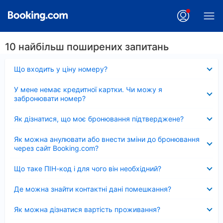
10 найбільш поширених запитань
Згорнуто
Що входить у ціну номеру?
Згорнуто
У мене немає кредитної картки. Чи можу я
забронювати номер?
Згорнуто
Як дізнатися, що моє бронювання підтверджене?
Згорнуто
Як можна анулювати або внести зміни до бронювання
через сайт Booking.com?
Згорнуто
Що таке ПІН-код і для чого він необхідний?
Згорнуто
Де можна знайти контактні дані помешкання?
Згорнуто
Як можна дізнатися вартість проживання?