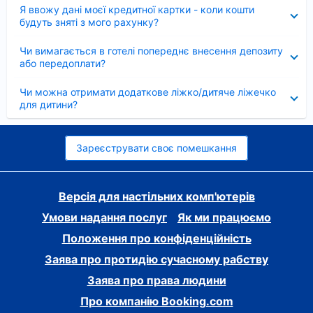
Згорнуто
Я ввожу дані моєї кредитної картки - коли кошти
будуть зняті з мого рахунку?
Згорнуто
Чи вимагається в готелі попереднє внесення депозиту
або передоплати?
Згорнуто
Чи можна отримати додаткове ліжко/дитяче ліжечко
для дитини?
Зареєструвати своє помешкання
Версія для настільних комп'ютерів
Умови надання послуг
Як ми працюємо
Положення про конфіденційність
Заява про протидію сучасному рабству
Заява про права людини
Про компанію Booking.com