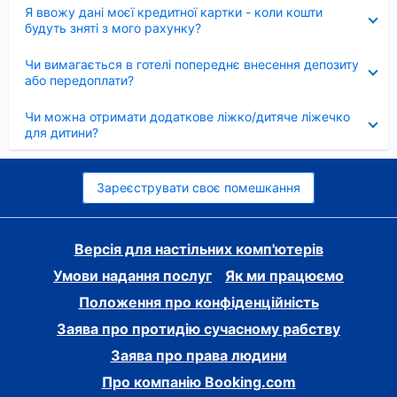
Згорнуто
Я ввожу дані моєї кредитної картки - коли кошти
будуть зняті з мого рахунку?
Згорнуто
Чи вимагається в готелі попереднє внесення депозиту
або передоплати?
Згорнуто
Чи можна отримати додаткове ліжко/дитяче ліжечко
для дитини?
Зареєструвати своє помешкання
Версія для настільних комп'ютерів
Умови надання послуг
Як ми працюємо
Положення про конфіденційність
Заява про протидію сучасному рабству
Заява про права людини
Про компанію Booking.com