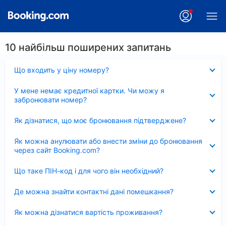
10 найбільш поширених запитань
Згорнуто
Що входить у ціну номеру?
Згорнуто
У мене немає кредитної картки. Чи можу я
забронювати номер?
Згорнуто
Як дізнатися, що моє бронювання підтверджене?
Згорнуто
Як можна анулювати або внести зміни до бронювання
через сайт Booking.com?
Згорнуто
Що таке ПІН-код і для чого він необхідний?
Згорнуто
Де можна знайти контактні дані помешкання?
Згорнуто
Як можна дізнатися вартість проживання?