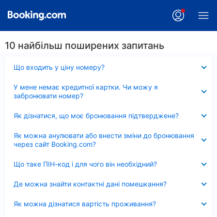
10 найбільш поширених запитань
Згорнуто
Що входить у ціну номеру?
Згорнуто
У мене немає кредитної картки. Чи можу я
забронювати номер?
Згорнуто
Як дізнатися, що моє бронювання підтверджене?
Згорнуто
Як можна анулювати або внести зміни до бронювання
через сайт Booking.com?
Згорнуто
Що таке ПІН-код і для чого він необхідний?
Згорнуто
Де можна знайти контактні дані помешкання?
Згорнуто
Як можна дізнатися вартість проживання?