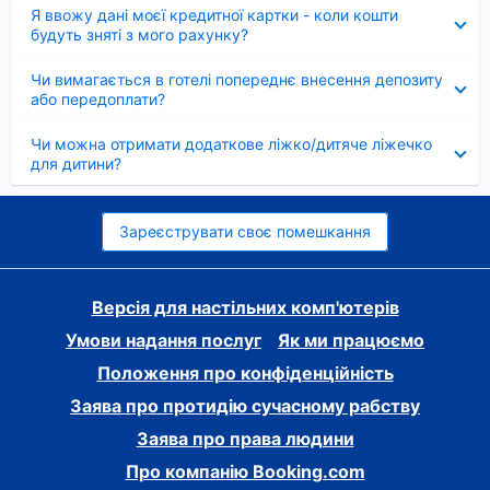
Згорнуто
Я ввожу дані моєї кредитної картки - коли кошти
будуть зняті з мого рахунку?
Згорнуто
Чи вимагається в готелі попереднє внесення депозиту
або передоплати?
Згорнуто
Чи можна отримати додаткове ліжко/дитяче ліжечко
для дитини?
Зареєструвати своє помешкання
Версія для настільних комп'ютерів
Умови надання послуг
Як ми працюємо
Положення про конфіденційність
Заява про протидію сучасному рабству
Заява про права людини
Про компанію Booking.com