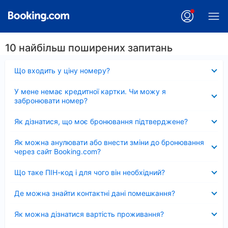
10 найбільш поширених запитань
Згорнуто
Що входить у ціну номеру?
Згорнуто
У мене немає кредитної картки. Чи можу я
забронювати номер?
Згорнуто
Як дізнатися, що моє бронювання підтверджене?
Згорнуто
Як можна анулювати або внести зміни до бронювання
через сайт Booking.com?
Згорнуто
Що таке ПІН-код і для чого він необхідний?
Згорнуто
Де можна знайти контактні дані помешкання?
Згорнуто
Як можна дізнатися вартість проживання?