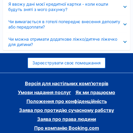
Згорнуто
Я ввожу дані моєї кредитної картки - коли кошти
будуть зняті з мого рахунку?
Згорнуто
Чи вимагається в готелі попереднє внесення депозиту
або передоплати?
Згорнуто
Чи можна отримати додаткове ліжко/дитяче ліжечко
для дитини?
Зареєструвати своє помешкання
Версія для настільних комп'ютерів
Умови надання послуг
Як ми працюємо
Положення про конфіденційність
Заява про протидію сучасному рабству
Заява про права людини
Про компанію Booking.com