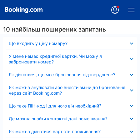
10 найбільш поширених запитань
Згорнуто
Що входить у ціну номеру?
Згорнуто
У мене немає кредитної картки. Чи можу я
забронювати номер?
Згорнуто
Як дізнатися, що моє бронювання підтверджене?
Згорнуто
Як можна анулювати або внести зміни до бронювання
через сайт Booking.com?
Згорнуто
Що таке ПІН-код і для чого він необхідний?
Згорнуто
Де можна знайти контактні дані помешкання?
Згорнуто
Як можна дізнатися вартість проживання?