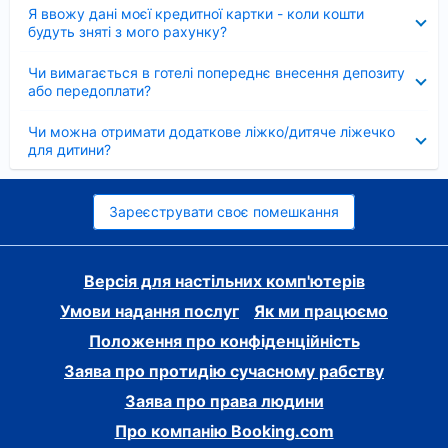
Згорнуто
Я ввожу дані моєї кредитної картки - коли кошти
будуть зняті з мого рахунку?
Згорнуто
Чи вимагається в готелі попереднє внесення депозиту
або передоплати?
Згорнуто
Чи можна отримати додаткове ліжко/дитяче ліжечко
для дитини?
Зареєструвати своє помешкання
Версія для настільних комп'ютерів
Умови надання послуг
Як ми працюємо
Положення про конфіденційність
Заява про протидію сучасному рабству
Заява про права людини
Про компанію Booking.com