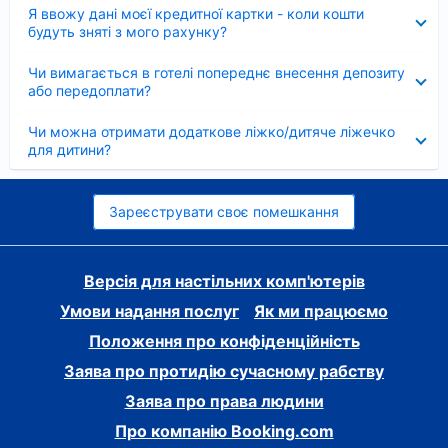
Згорнуто
Я ввожу дані моєї кредитної картки - коли кошти
будуть зняті з мого рахунку?
Згорнуто
Чи вимагається в готелі попереднє внесення депозиту
або передоплати?
Згорнуто
Чи можна отримати додаткове ліжко/дитяче ліжечко
для дитини?
Зареєструвати своє помешкання
Версія для настільних комп'ютерів
Умови надання послуг
Як ми працюємо
Положення про конфіденційність
Заява про протидію сучасному рабству
Заява про права людини
Про компанію Booking.com