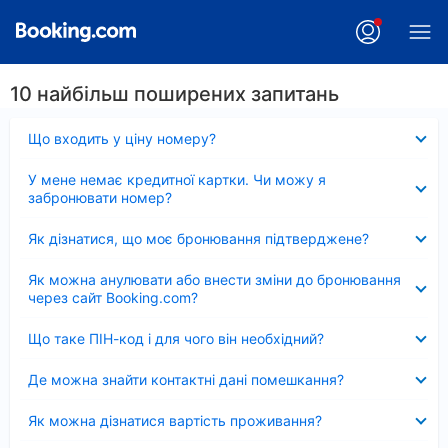
10 найбільш поширених запитань
Згорнуто
Що входить у ціну номеру?
Згорнуто
У мене немає кредитної картки. Чи можу я
забронювати номер?
Згорнуто
Як дізнатися, що моє бронювання підтверджене?
Згорнуто
Як можна анулювати або внести зміни до бронювання
через сайт Booking.com?
Згорнуто
Що таке ПІН-код і для чого він необхідний?
Згорнуто
Де можна знайти контактні дані помешкання?
Згорнуто
Як можна дізнатися вартість проживання?