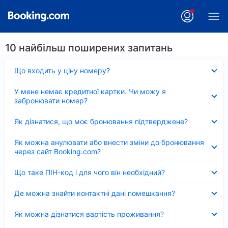
10 найбільш поширених запитань
Згорнуто
Що входить у ціну номеру?
Згорнуто
У мене немає кредитної картки. Чи можу я
забронювати номер?
Згорнуто
Як дізнатися, що моє бронювання підтверджене?
Згорнуто
Як можна анулювати або внести зміни до бронювання
через сайт Booking.com?
Згорнуто
Що таке ПІН-код і для чого він необхідний?
Згорнуто
Де можна знайти контактні дані помешкання?
Згорнуто
Як можна дізнатися вартість проживання?