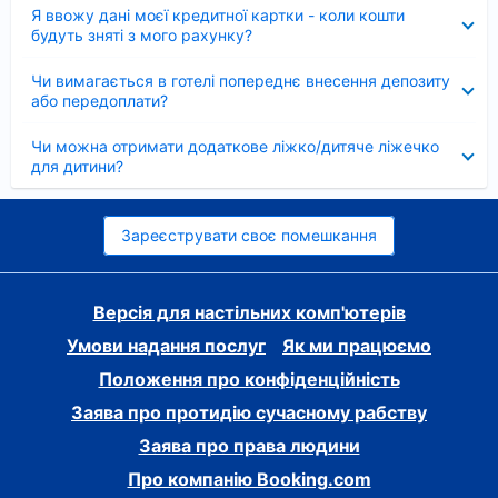
Згорнуто
Я ввожу дані моєї кредитної картки - коли кошти
будуть зняті з мого рахунку?
Згорнуто
Чи вимагається в готелі попереднє внесення депозиту
або передоплати?
Згорнуто
Чи можна отримати додаткове ліжко/дитяче ліжечко
для дитини?
Зареєструвати своє помешкання
Версія для настільних комп'ютерів
Умови надання послуг
Як ми працюємо
Положення про конфіденційність
Заява про протидію сучасному рабству
Заява про права людини
Про компанію Booking.com