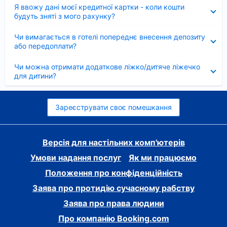
Згорнуто
Я ввожу дані моєї кредитної картки - коли кошти
будуть зняті з мого рахунку?
Згорнуто
Чи вимагається в готелі попереднє внесення депозиту
або передоплати?
Згорнуто
Чи можна отримати додаткове ліжко/дитяче ліжечко
для дитини?
Зареєструвати своє помешкання
Версія для настільних комп'ютерів
Умови надання послуг
Як ми працюємо
Положення про конфіденційність
Заява про протидію сучасному рабству
Заява про права людини
Про компанію Booking.com