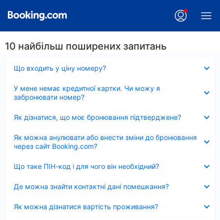
10 найбільш поширених запитань
Згорнуто
Що входить у ціну номеру?
Згорнуто
У мене немає кредитної картки. Чи можу я
забронювати номер?
Згорнуто
Як дізнатися, що моє бронювання підтверджене?
Згорнуто
Як можна анулювати або внести зміни до бронювання
через сайт Booking.com?
Згорнуто
Що таке ПІН-код і для чого він необхідний?
Згорнуто
Де можна знайти контактні дані помешкання?
Згорнуто
Як можна дізнатися вартість проживання?