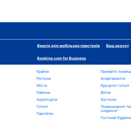
Версія для мобільних пристроїв
Ваш акаунт
Booking.com for Business
Країни
Приватні поме
Регіони
Апартаменти
Міста
Курортні готелі
Райони
Вілли
Аеропорти
Хостели
Готелі
Помешкання тип
сніданок"
Пам'ятки
Гостьові будинк