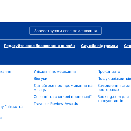
Зареєструвати своє помешкання
Редагуйте своє бронювання онлайн
Служба підтримки
Ста
шкання
Унікальні помешкання
Прокат авто
Відгуки
Пошук авіаквиткі
Дізнайтеся про проживання на
Замовлення столи
місяць
ресторанах
Сезонні та святкові пропозиції
Booking.com для 
консультантів
Traveller Review Awards
у "ліжко та
и