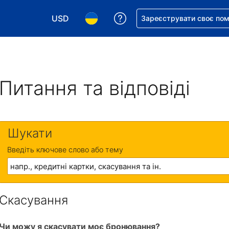
USD
Отримайте допомогу з 
Зареєструвати своє по
Виберіть валюту. Ваша поточна валюта: Д
Виберіть мову. Ваша поточна мова
Питання та відповіді
Шукати
Введіть ключове слово або тему
Скасування
Чи можу я скасувати моє бронювання?