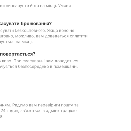
ви виплачуєте його на місці. Умови
касувати бронювання?
сувати безкоштовного. Якщо воно не
штовно, можливо, вам доведеться сплатити
ується на місці.
е повертається?
ожливо. При скасуванні вам доведеться
ачується безпосередньо в помешканні.
нням. Радимо вам перевірити пошту та
4 годин, зв'яжіться з адміністрацією
я.