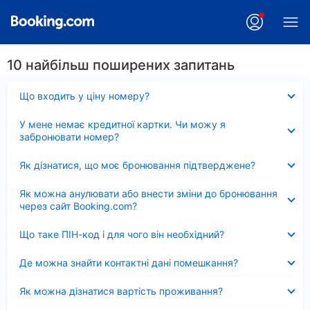
10 найбільш поширених запитань
Згорнуто
Що входить у ціну номеру?
Згорнуто
У мене немає кредитної картки. Чи можу я
забронювати номер?
Згорнуто
Як дізнатися, що моє бронювання підтверджене?
Згорнуто
Як можна анулювати або внести зміни до бронювання
через сайт Booking.com?
Згорнуто
Що таке ПІН-код і для чого він необхідний?
Згорнуто
Де можна знайти контактні дані помешкання?
Згорнуто
Як можна дізнатися вартість проживання?