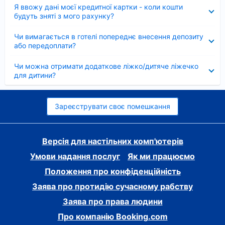
Згорнуто
Я ввожу дані моєї кредитної картки - коли кошти
будуть зняті з мого рахунку?
Згорнуто
Чи вимагається в готелі попереднє внесення депозиту
або передоплати?
Згорнуто
Чи можна отримати додаткове ліжко/дитяче ліжечко
для дитини?
Зареєструвати своє помешкання
Версія для настільних комп'ютерів
Умови надання послуг
Як ми працюємо
Положення про конфіденційність
Заява про протидію сучасному рабству
Заява про права людини
Про компанію Booking.com