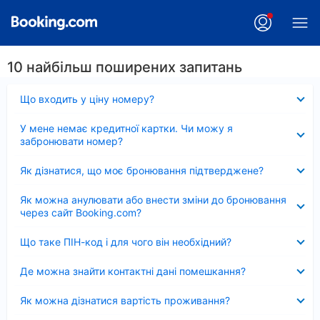
10 найбільш поширених запитань
Згорнуто
Що входить у ціну номеру?
Згорнуто
У мене немає кредитної картки. Чи можу я
забронювати номер?
Згорнуто
Як дізнатися, що моє бронювання підтверджене?
Згорнуто
Як можна анулювати або внести зміни до бронювання
через сайт Booking.com?
Згорнуто
Що таке ПІН-код і для чого він необхідний?
Згорнуто
Де можна знайти контактні дані помешкання?
Згорнуто
Як можна дізнатися вартість проживання?