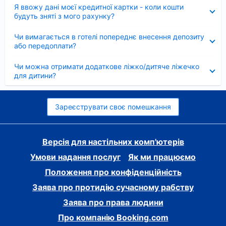
Згорнуто
Я ввожу дані моєї кредитної картки - коли кошти
будуть зняті з мого рахунку?
Згорнуто
Чи вимагається в готелі попереднє внесення депозиту
або передоплати?
Згорнуто
Чи можна отримати додаткове ліжко/дитяче ліжечко
для дитини?
Зареєструвати своє помешкання
Версія для настільних комп'ютерів
Умови надання послуг
Як ми працюємо
Положення про конфіденційність
Заява про протидію сучасному рабству
Заява про права людини
Про компанію Booking.com