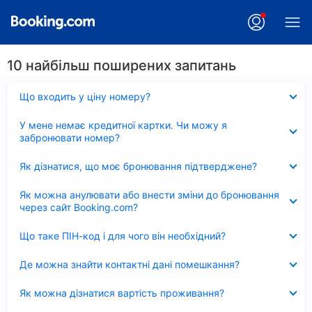
10 найбільш поширених запитань
Згорнуто
Що входить у ціну номеру?
Згорнуто
У мене немає кредитної картки. Чи можу я
забронювати номер?
Згорнуто
Як дізнатися, що моє бронювання підтверджене?
Згорнуто
Як можна анулювати або внести зміни до бронювання
через сайт Booking.com?
Згорнуто
Що таке ПІН-код і для чого він необхідний?
Згорнуто
Де можна знайти контактні дані помешкання?
Згорнуто
Як можна дізнатися вартість проживання?