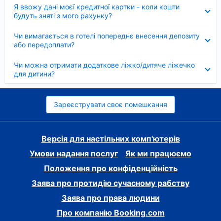
Згорнуто
Я ввожу дані моєї кредитної картки - коли кошти
будуть зняті з мого рахунку?
Згорнуто
Чи вимагається в готелі попереднє внесення депозиту
або передоплати?
Згорнуто
Чи можна отримати додаткове ліжко/дитяче ліжечко
для дитини?
Зареєструвати своє помешкання
Версія для настільних комп'ютерів
Умови надання послуг
Як ми працюємо
Положення про конфіденційність
Заява про протидію сучасному рабству
Заява про права людини
Про компанію Booking.com