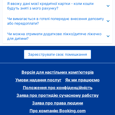
Згорнуто
Я ввожу дані моєї кредитної картки - коли кошти
будуть зняті з мого рахунку?
Згорнуто
Чи вимагається в готелі попереднє внесення депозиту
або передоплати?
Згорнуто
Чи можна отримати додаткове ліжко/дитяче ліжечко
для дитини?
Зареєструвати своє помешкання
Версія для настільних комп'ютерів
Умови надання послуг
Як ми працюємо
Положення про конфіденційність
Заява про протидію сучасному рабству
Заява про права людини
Про компанію Booking.com