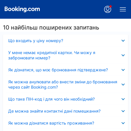
10 найбільш поширених запитань
Згорнуто
Що входить у ціну номеру?
Згорнуто
У мене немає кредитної картки. Чи можу я
забронювати номер?
Згорнуто
Як дізнатися, що моє бронювання підтверджене?
Згорнуто
Як можна анулювати або внести зміни до бронювання
через сайт Booking.com?
Згорнуто
Що таке ПІН-код і для чого він необхідний?
Згорнуто
Де можна знайти контактні дані помешкання?
Згорнуто
Як можна дізнатися вартість проживання?